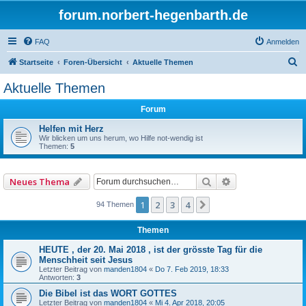
forum.norbert-hegenbarth.de
FAQ
Anmelden
S
Startseite
Foren-Übersicht
Aktuelle Themen
u
Aktuelle Themen
c
Forum
h
e
Helfen mit Herz
Wir blicken um uns herum, wo Hilfe not-wendig ist
Themen:
5
Suche
Erweiterte Such
Neues Thema
1
2
3
4
Nächste
94 Themen
Themen
HEUTE , der 20. Mai 2018 , ist der grösste Tag für die
Menschheit seit Jesus
Letzter Beitrag von
manden1804
«
Do 7. Feb 2019, 18:33
Antworten:
3
Die Bibel ist das WORT GOTTES
Letzter Beitrag von
manden1804
«
Mi 4. Apr 2018, 20:05