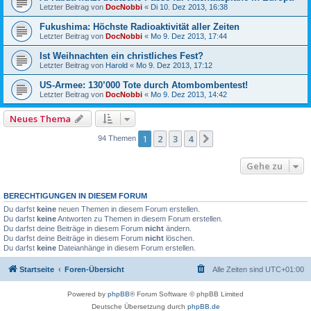
Letzter Beitrag von
DocNobbi
«
Di 10. Dez 2013, 16:38
Fukushima: Höchste Radioaktivität aller Zeiten
Letzter Beitrag von
DocNobbi
«
Mo 9. Dez 2013, 17:44
Ist Weihnachten ein christliches Fest?
Letzter Beitrag von
Harold
«
Mo 9. Dez 2013, 17:12
US-Armee: 130’000 Tote durch Atombombentest!
Letzter Beitrag von
DocNobbi
«
Mo 9. Dez 2013, 14:42
Neues Thema
1
2
3
4
Nächste
94 Themen
Gehe zu
BERECHTIGUNGEN IN DIESEM FORUM
Du darfst
keine
neuen Themen in diesem Forum erstellen.
Du darfst
keine
Antworten zu Themen in diesem Forum erstellen.
Du darfst deine Beiträge in diesem Forum
nicht
ändern.
Du darfst deine Beiträge in diesem Forum
nicht
löschen.
Du darfst
keine
Dateianhänge in diesem Forum erstellen.
Startseite
Foren-Übersicht
Alle Zeiten sind
UTC+01:00
Powered by
phpBB
® Forum Software © phpBB Limited
Deutsche Übersetzung durch
phpBB.de