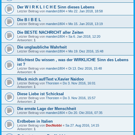
Der W I R K L I C H E Sinn dieses Lebens
Letzter Beitrag von
manden1804
«
Mo 22. Jan 2018, 18:58
Die B I B E L
Letzter Beitrag von
manden1804
«
Mo 15. Jan 2018, 13:19
Die BESTE NACHRICHT aller Zeiten
Letzter Beitrag von
manden1804
«
Sa 6. Jan 2018, 12:20
Antworten:
1
Die unglaubliche Wahrheit
Letzter Beitrag von
manden1804
«
Mo 19. Dez 2016, 15:48
Möchtest Du wissen , was der WIRKLICHE Sinn des Lebens
ist ?
Letzter Beitrag von
manden1804
«
Di 13. Dez 2016, 15:48
Antworten:
6
Weck mich auf/Text v.Xavier Naidoo
Letzter Beitrag von
Thorsten
«
Do 3. Nov 2016, 16:01
Antworten:
1
Diese Liebe ist Schicksal
Letzter Beitrag von
Thorsten
«
Do 3. Nov 2016, 15:57
Antworten:
2
Die ernste Lage der Menschheit
Letzter Beitrag von
manden1804
«
Do 20. Okt 2016, 07:35
Erdbeben in Italien
Letzter Beitrag von
DocNobbi
«
Sa 27. Aug 2016, 14:15
Antworten:
1