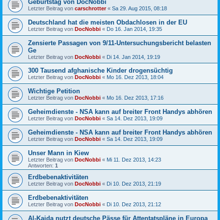
Geburtstag von DocNobbi
Letzter Beitrag von
carschrotter
«
Sa 29. Aug 2015, 08:18
Deutschland hat die meisten Obdachlosen in der EU
Letzter Beitrag von
DocNobbi
«
Do 16. Jan 2014, 19:35
Zensierte Passagen von 9/11-Untersuchungsbericht belasten
Ge
Letzter Beitrag von
DocNobbi
«
Di 14. Jan 2014, 19:19
300 Tausend afghanische Kinder drogensüchtig
Letzter Beitrag von
DocNobbi
«
Mo 16. Dez 2013, 18:04
Wichtige Petition
Letzter Beitrag von
DocNobbi
«
Mo 16. Dez 2013, 17:16
Geheimdienste - NSA kann auf breiter Front Handys abhören
Letzter Beitrag von
DocNobbi
«
Sa 14. Dez 2013, 19:09
Geheimdienste - NSA kann auf breiter Front Handys abhören
Letzter Beitrag von
DocNobbi
«
Sa 14. Dez 2013, 19:09
Unser Mann in Kiew
Letzter Beitrag von
DocNobbi
«
Mi 11. Dez 2013, 14:23
Antworten:
1
Erdbebenaktivitäten
Letzter Beitrag von
DocNobbi
«
Di 10. Dez 2013, 21:19
Erdbebenaktivitäten
Letzter Beitrag von
DocNobbi
«
Di 10. Dez 2013, 21:12
Al-Kaida nutzt deutsche Pässe für Attentatspläne in Europa