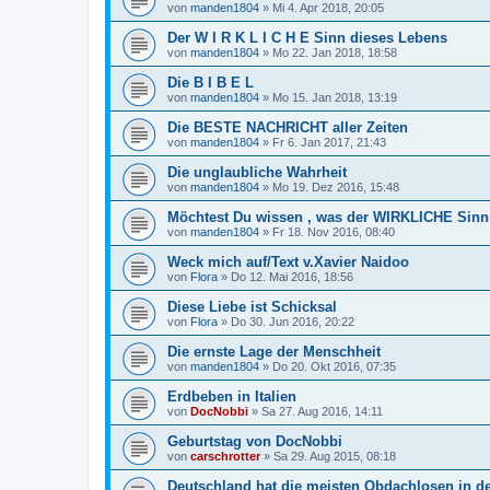
von
manden1804
»
Mi 4. Apr 2018, 20:05
Der W I R K L I C H E Sinn dieses Lebens
von
manden1804
»
Mo 22. Jan 2018, 18:58
Die B I B E L
von
manden1804
»
Mo 15. Jan 2018, 13:19
Die BESTE NACHRICHT aller Zeiten
von
manden1804
»
Fr 6. Jan 2017, 21:43
Die unglaubliche Wahrheit
von
manden1804
»
Mo 19. Dez 2016, 15:48
Möchtest Du wissen , was der WIRKLICHE Sinn 
von
manden1804
»
Fr 18. Nov 2016, 08:40
Weck mich auf/Text v.Xavier Naidoo
von
Flora
»
Do 12. Mai 2016, 18:56
Diese Liebe ist Schicksal
von
Flora
»
Do 30. Jun 2016, 20:22
Die ernste Lage der Menschheit
von
manden1804
»
Do 20. Okt 2016, 07:35
Erdbeben in Italien
von
DocNobbi
»
Sa 27. Aug 2016, 14:11
Geburtstag von DocNobbi
von
carschrotter
»
Sa 29. Aug 2015, 08:18
Deutschland hat die meisten Obdachlosen in d