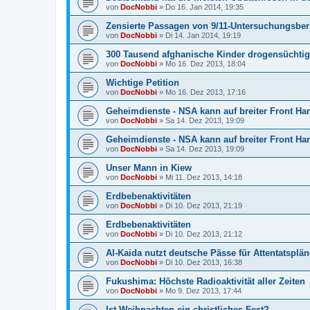
von
DocNobbi
»
Do 16. Jan 2014, 19:35
Zensierte Passagen von 9/11-Untersuchungsber
von
DocNobbi
»
Di 14. Jan 2014, 19:19
300 Tausend afghanische Kinder drogensüchtig
von
DocNobbi
»
Mo 16. Dez 2013, 18:04
Wichtige Petition
von
DocNobbi
»
Mo 16. Dez 2013, 17:16
Geheimdienste - NSA kann auf breiter Front H
von
DocNobbi
»
Sa 14. Dez 2013, 19:09
Geheimdienste - NSA kann auf breiter Front H
von
DocNobbi
»
Sa 14. Dez 2013, 19:09
Unser Mann in Kiew
von
DocNobbi
»
Mi 11. Dez 2013, 14:18
Erdbebenaktivitäten
von
DocNobbi
»
Di 10. Dez 2013, 21:19
Erdbebenaktivitäten
von
DocNobbi
»
Di 10. Dez 2013, 21:12
Al-Kaida nutzt deutsche Pässe für Attentatsplä
von
DocNobbi
»
Di 10. Dez 2013, 16:38
Fukushima: Höchste Radioaktivität aller Zeiten
von
DocNobbi
»
Mo 9. Dez 2013, 17:44
Ist Weihnachten ein christliches Fest?