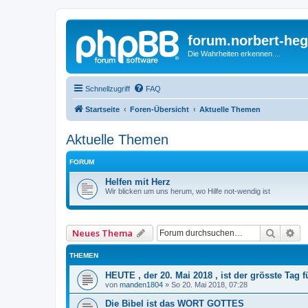
forum.norbert-heg
Die Wahrheiten erkennen....
Schnellzugriff
FAQ
Startseite
Foren-Übersicht
Aktuelle Themen
Aktuelle Themen
FORUM
Helfen mit Herz
Wir blicken um uns herum, wo Hilfe not-wendig ist
Suche
Er
Neues Thema
THEMEN
HEUTE , der 20. Mai 2018 , ist der grösste Tag 
von
manden1804
»
So 20. Mai 2018, 07:28
Die Bibel ist das WORT GOTTES