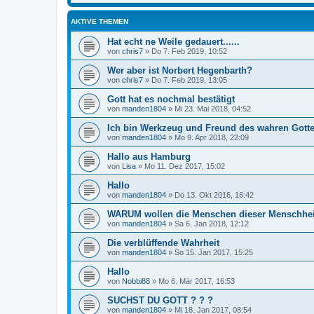
AKTIVE THEMEN
Hat echt ne Weile gedauert......
von
chris7
»
Do 7. Feb 2019, 10:52
Wer aber ist Norbert Hegenbarth?
von
chris7
»
Do 7. Feb 2019, 13:05
Gott hat es nochmal bestätigt
von
manden1804
»
Mi 23. Mai 2018, 04:52
Ich bin Werkzeug und Freund des wahren Gottes
von
manden1804
»
Mo 9. Apr 2018, 22:09
Hallo aus Hamburg
von
Lisa
»
Mo 11. Dez 2017, 15:02
Hallo
von
manden1804
»
Do 13. Okt 2016, 16:42
WARUM wollen die Menschen dieser Menschheit
von
manden1804
»
Sa 6. Jan 2018, 12:12
Die verblüffende Wahrheit
von
manden1804
»
So 15. Jan 2017, 15:25
Hallo
von
Nobbi88
»
Mo 6. Mär 2017, 16:53
SUCHST DU GOTT ? ? ?
von
manden1804
»
Mi 18. Jan 2017, 08:54