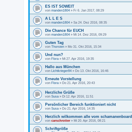
ES IST SOWEIT
von
manden1804
»
Fr 6. Jan 2017, 08:29
A L L E S
von
manden1804
»
Sa 24. Dez 2016, 08:35
Die Chance für EUCH
von
manden1804
»
Mi 14. Dez 2016, 09:29
Guten Tag
von
Thorsten
»
Mo 31. Okt 2016, 15:34
Und nun?
von
Flora
»
Mi 27. Apr 2016, 19:35
Hallo aus München
von
Lichtkrieger84
»
Do 13. Okt 2016, 16:46
Erneute Vorstellung
von
Flora
»
Do 21. Apr 2016, 20:43
Herzliche Grüße
von
Susa
»
Di 12. Apr 2016, 11:51
Persönlicher Bereich funktioniert nicht
von
Susa
»
Do 21. Apr 2016, 14:35
Herzlich wilkommen alle vom schamanenboard
von
carschrotter
»
Mi 20. Apr 2016, 08:21
Schriftgröße