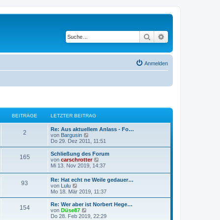
Suche
Erweiterte Suche
Anmelden
BEITRÄGE
LETZTER BEITRAG
L
Re: Aus aktuellem Anlass - Fo…
B
2
e
N
von
Bargusin
t
e
Do 29. Dez 2011, 11:51
e
z
u
t
e
L
Schließung des Forum
B
165
i
e
s
e
N
von
carschrotter
r
t
t
e
Mi 13. Nov 2019, 14:37
e
t
B
e
z
u
e
r
t
e
L
Re: Hat echt ne Weile gedauer…
i
i
B
B
93
r
e
s
e
N
von
Lulu
t
e
r
t
t
e
Mo 18. Mär 2019, 11:37
r
i
t
B
e
e
ä
z
u
a
t
e
r
t
e
L
Re: Wer aber ist Norbert Hege…
g
r
i
B
B
154
r
i
g
e
s
e
N
von
Düse87
a
t
e
r
t
t
e
Do 28. Feb 2019, 22:29
g
r
i
e