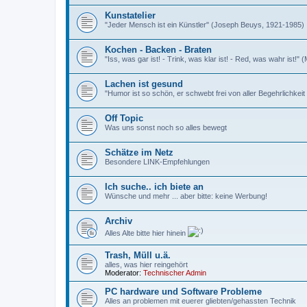
Kunstatelier
"Jeder Mensch ist ein Künstler" (Joseph Beuys, 1921-1985)
Kochen - Backen - Braten
"Iss, was gar ist! - Trink, was klar ist! - Red, was wahr ist!" 
Lachen ist gesund
"Humor ist so schön, er schwebt frei von aller Begehrlichkei
Off Topic
Was uns sonst noch so alles bewegt
Schätze im Netz
Besondere LINK-Empfehlungen
Ich suche.. ich biete an
Wünsche und mehr ... aber bitte: keine Werbung!
Archiv
Alles Alte bitte hier hinein
Trash, Müll u.ä.
alles, was hier reingehört
Moderator:
Technischer Admin
PC hardware und Software Probleme
Alles an problemen mit euerer gliebten/gehassten Technik