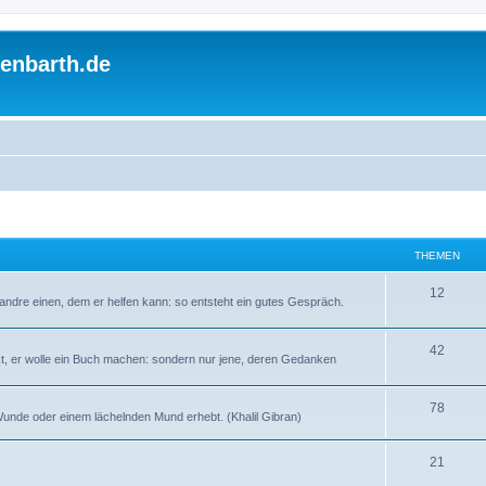
enbarth.de
THEMEN
T
12
andre einen, dem er helfen kann: so entsteht ein gutes Gespräch.
h
e
T
42
kt, er wolle ein Buch machen: sondern nur jene, deren Gedanken
m
h
e
e
T
78
n Wunde oder einem lächelnden Mund erhebt. (Khalil Gibran)
n
m
h
T
21
e
e