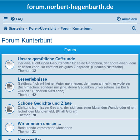
forum.norbert-hegenbarth.de
FAQ
Anmelden
S
Startseite
Foren-Übersicht
Forum Kunterbunt
u
Forum Kunterbunt
c
Forum
h
e
Unsere gemütliche Caférunde
Der eine sucht einen Geburtshelfer für seine Gedanken, der andre einen, dem
er helfen kann: so entsteht ein gutes Gespräch. (Friedrich Nietzsche)
Themen:
12
Leseerlebnisse
Gelöbnis: "Ich will keinen Autor mehr lesen, dem man anmerkt, er wolle ein
Buch machen: sondern nur jene, deren Gedanken unversehens ein Buch
wurden." (Friedrich Nietzsche)
Themen:
42
Schöne Gedichte und Zitate
Dichtung ist ... ist ein Gesang, der sich aus einer blutenden Wunde oder einem
lächelnden Mund erhebt. (Khalil Gibran)
Themen:
78
Wir erinnern uns an ...
Bedeutende verstorbene Menschen
Themen:
21