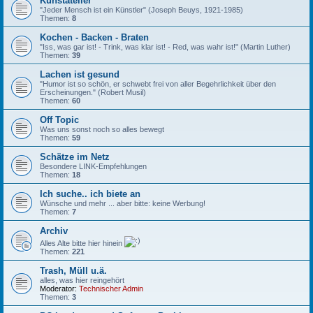
Kunstatelier
"Jeder Mensch ist ein Künstler" (Joseph Beuys, 1921-1985)
Themen:
8
Kochen - Backen - Braten
"Iss, was gar ist! - Trink, was klar ist! - Red, was wahr ist!" (Martin Luther)
Themen:
39
Lachen ist gesund
"Humor ist so schön, er schwebt frei von aller Begehrlichkeit über den
Erscheinungen." (Robert Musil)
Themen:
60
Off Topic
Was uns sonst noch so alles bewegt
Themen:
59
Schätze im Netz
Besondere LINK-Empfehlungen
Themen:
18
Ich suche.. ich biete an
Wünsche und mehr ... aber bitte: keine Werbung!
Themen:
7
Archiv
Alles Alte bitte hier hinein
Themen:
221
Trash, Müll u.ä.
alles, was hier reingehört
Moderator:
Technischer Admin
Themen:
3