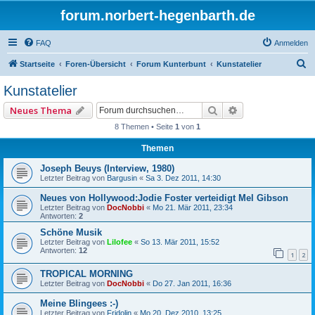
forum.norbert-hegenbarth.de
FAQ
Anmelden
S
Startseite
Foren-Übersicht
Forum Kunterbunt
Kunstatelier
u
Kunstatelier
c
Suche
Erweiterte Such
Neues Thema
h
8 Themen • Seite
1
von
1
e
Themen
Joseph Beuys (Interview, 1980)
Letzter Beitrag von
Bargusin
«
Sa 3. Dez 2011, 14:30
Neues von Hollywood:Jodie Foster verteidigt Mel Gibson
Letzter Beitrag von
DocNobbi
«
Mo 21. Mär 2011, 23:34
Antworten:
2
Schöne Musik
Letzter Beitrag von
Lilofee
«
So 13. Mär 2011, 15:52
Antworten:
12
1
2
TROPICAL MORNING
Letzter Beitrag von
DocNobbi
«
Do 27. Jan 2011, 16:36
Meine Blingees :-)
Letzter Beitrag von
Fridolin
«
Mo 20. Dez 2010, 13:25