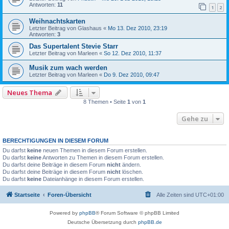
Antworten:
11
1
2
Weihnachtskarten
Letzter Beitrag von
Glashaus
«
Mo 13. Dez 2010, 23:19
Antworten:
3
Das Supertalent Stevie Starr
Letzter Beitrag von
Marleen
«
So 12. Dez 2010, 11:37
Musik zum wach werden
Letzter Beitrag von
Marleen
«
Do 9. Dez 2010, 09:47
Neues Thema
8 Themen • Seite
1
von
1
Gehe zu
BERECHTIGUNGEN IN DIESEM FORUM
Du darfst
keine
neuen Themen in diesem Forum erstellen.
Du darfst
keine
Antworten zu Themen in diesem Forum erstellen.
Du darfst deine Beiträge in diesem Forum
nicht
ändern.
Du darfst deine Beiträge in diesem Forum
nicht
löschen.
Du darfst
keine
Dateianhänge in diesem Forum erstellen.
Startseite
Foren-Übersicht
Alle Zeiten sind
UTC+01:00
Powered by
phpBB
® Forum Software © phpBB Limited
Deutsche Übersetzung durch
phpBB.de