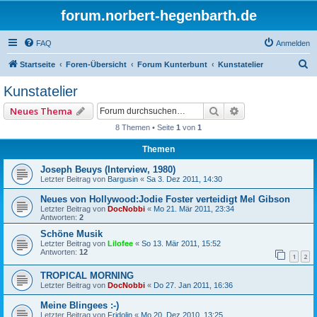
forum.norbert-hegenbarth.de
FAQ
Anmelden
S
Startseite
Foren-Übersicht
Forum Kunterbunt
Kunstatelier
u
Kunstatelier
c
Suche
Erweiterte Such
Neues Thema
h
8 Themen • Seite
1
von
1
e
Themen
Joseph Beuys (Interview, 1980)
Letzter Beitrag von
Bargusin
«
Sa 3. Dez 2011, 14:30
Neues von Hollywood:Jodie Foster verteidigt Mel Gibson
Letzter Beitrag von
DocNobbi
«
Mo 21. Mär 2011, 23:34
Antworten:
2
Schöne Musik
Letzter Beitrag von
Lilofee
«
So 13. Mär 2011, 15:52
Antworten:
12
1
2
TROPICAL MORNING
Letzter Beitrag von
DocNobbi
«
Do 27. Jan 2011, 16:36
Meine Blingees :-)
Letzter Beitrag von
Fridolin
«
Mo 20. Dez 2010, 13:25