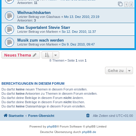
Antworten:
11
1
2
Weihnachtskarten
Letzter Beitrag von
Glashaus
«
Mo 13. Dez 2010, 23:19
Antworten:
3
Das Supertalent Stevie Starr
Letzter Beitrag von
Marleen
«
So 12. Dez 2010, 11:37
Musik zum wach werden
Letzter Beitrag von
Marleen
«
Do 9. Dez 2010, 09:47
Neues Thema
8 Themen • Seite
1
von
1
Gehe zu
BERECHTIGUNGEN IN DIESEM FORUM
Du darfst
keine
neuen Themen in diesem Forum erstellen.
Du darfst
keine
Antworten zu Themen in diesem Forum erstellen.
Du darfst deine Beiträge in diesem Forum
nicht
ändern.
Du darfst deine Beiträge in diesem Forum
nicht
löschen.
Du darfst
keine
Dateianhänge in diesem Forum erstellen.
Startseite
Foren-Übersicht
Alle Zeiten sind
UTC+01:00
Powered by
phpBB
® Forum Software © phpBB Limited
Deutsche Übersetzung durch
phpBB.de