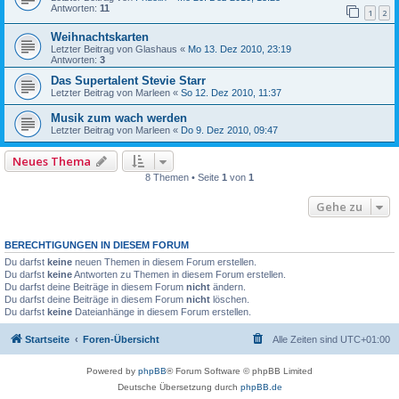
Antworten:
11
1
2
Weihnachtskarten
Letzter Beitrag von
Glashaus
«
Mo 13. Dez 2010, 23:19
Antworten:
3
Das Supertalent Stevie Starr
Letzter Beitrag von
Marleen
«
So 12. Dez 2010, 11:37
Musik zum wach werden
Letzter Beitrag von
Marleen
«
Do 9. Dez 2010, 09:47
Neues Thema
8 Themen • Seite
1
von
1
Gehe zu
BERECHTIGUNGEN IN DIESEM FORUM
Du darfst
keine
neuen Themen in diesem Forum erstellen.
Du darfst
keine
Antworten zu Themen in diesem Forum erstellen.
Du darfst deine Beiträge in diesem Forum
nicht
ändern.
Du darfst deine Beiträge in diesem Forum
nicht
löschen.
Du darfst
keine
Dateianhänge in diesem Forum erstellen.
Startseite
Foren-Übersicht
Alle Zeiten sind
UTC+01:00
Powered by
phpBB
® Forum Software © phpBB Limited
Deutsche Übersetzung durch
phpBB.de