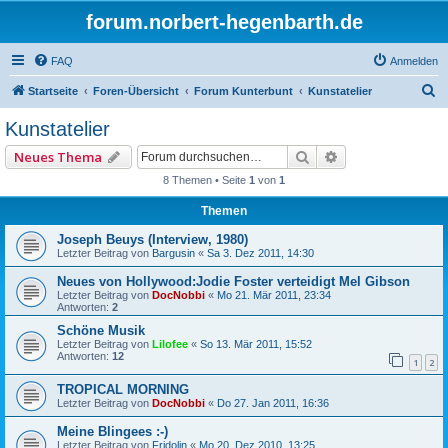
forum.norbert-hegenbarth.de
FAQ
Anmelden
S
Startseite
Foren-Übersicht
Forum Kunterbunt
Kunstatelier
u
Kunstatelier
c
Suche
Erweiterte Such
Neues Thema
h
8 Themen • Seite
1
von
1
e
Themen
Joseph Beuys (Interview, 1980)
Letzter Beitrag von
Bargusin
«
Sa 3. Dez 2011, 14:30
Neues von Hollywood:Jodie Foster verteidigt Mel Gibson
Letzter Beitrag von
DocNobbi
«
Mo 21. Mär 2011, 23:34
Antworten:
2
Schöne Musik
Letzter Beitrag von
Lilofee
«
So 13. Mär 2011, 15:52
Antworten:
12
1
2
TROPICAL MORNING
Letzter Beitrag von
DocNobbi
«
Do 27. Jan 2011, 16:36
Meine Blingees :-)
Letzter Beitrag von
Fridolin
«
Mo 20. Dez 2010, 13:25