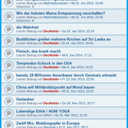
Letzter Beitrag von
Wahrheitsmacher
«
Mi 22. Jun 2016, 15:48
Antworten:
3
Wie der liebsten Mama Entspannung verschaffen?
Letzter Beitrag von
Wahrheitsmacher
«
Mi 22. Jun 2016, 15:46
Antworten:
4
die Wahrheit
Letzter Beitrag von
DocNobbi
«
Sa 18. Jan 2014, 22:24
Buddhisten greifen mehrere Kirchen auf Sri Lanka an
Letzter Beitrag von
DocNobbi
«
Di 14. Jan 2014, 20:43
Fleisch, das krank macht
Letzter Beitrag von
DocNobbi
«
Mi 8. Jan 2014, 17:21
Temperatur-Schock in den USA
Letzter Beitrag von
DocNobbi
«
Mo 6. Jan 2014, 14:22
bereits 18 Millionen Amerikaner durch Genmais erkrankt
Letzter Beitrag von
DocNobbi
«
Fr 13. Dez 2013, 22:55
China will Militärstützpunkt auf Mond bauen
Letzter Beitrag von
DocNobbi
«
Mi 11. Dez 2013, 22:01
Gedanken
Letzter Beitrag von
DocNobbi
«
Do 28. Nov 2013, 20:27
Lebendige Ethik / AGNI YOGA
Letzter Beitrag von
Ulrich
«
So 25. Mär 2012, 12:30
Zwölf Mio. Mobbingopfer in Europa
Letzter Beitrag von
Bargusin
«
Fr 6. Jan 2012, 08:11