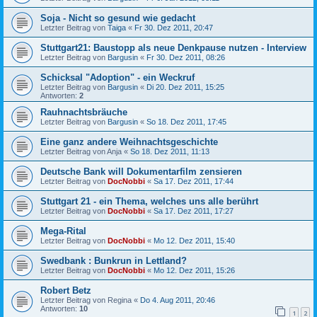
Soja - Nicht so gesund wie gedacht
Letzter Beitrag von
Taiga
«
Fr 30. Dez 2011, 20:47
Stuttgart21: Baustopp als neue Denkpause nutzen - Interview
Letzter Beitrag von
Bargusin
«
Fr 30. Dez 2011, 08:26
Schicksal "Adoption" - ein Weckruf
Letzter Beitrag von
Bargusin
«
Di 20. Dez 2011, 15:25
Antworten:
2
Rauhnachtsbräuche
Letzter Beitrag von
Bargusin
«
So 18. Dez 2011, 17:45
Eine ganz andere Weihnachtsgeschichte
Letzter Beitrag von
Anja
«
So 18. Dez 2011, 11:13
Deutsche Bank will Dokumentarfilm zensieren
Letzter Beitrag von
DocNobbi
«
Sa 17. Dez 2011, 17:44
Stuttgart 21 - ein Thema, welches uns alle berührt
Letzter Beitrag von
DocNobbi
«
Sa 17. Dez 2011, 17:27
Mega-Rital
Letzter Beitrag von
DocNobbi
«
Mo 12. Dez 2011, 15:40
Swedbank : Bunkrun in Lettland?
Letzter Beitrag von
DocNobbi
«
Mo 12. Dez 2011, 15:26
Robert Betz
Letzter Beitrag von
Regina
«
Do 4. Aug 2011, 20:46
Antworten:
10
1
2