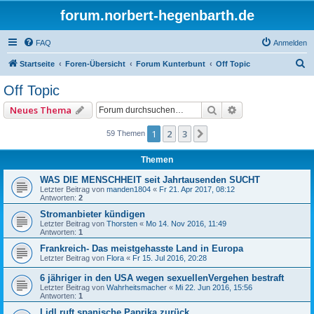
forum.norbert-hegenbarth.de
FAQ
Anmelden
S
Startseite
Foren-Übersicht
Forum Kunterbunt
Off Topic
u
Off Topic
c
Suche
Erweiterte Such
Neues Thema
h
e
1
2
3
Nächste
59 Themen
Themen
WAS DIE MENSCHHEIT seit Jahrtausenden SUCHT
Letzter Beitrag von
manden1804
«
Fr 21. Apr 2017, 08:12
Antworten:
2
Stromanbieter kündigen
Letzter Beitrag von
Thorsten
«
Mo 14. Nov 2016, 11:49
Antworten:
1
Frankreich- Das meistgehasste Land in Europa
Letzter Beitrag von
Flora
«
Fr 15. Jul 2016, 20:28
6 jähriger in den USA wegen sexuellenVergehen bestraft
Letzter Beitrag von
Wahrheitsmacher
«
Mi 22. Jun 2016, 15:56
Antworten:
1
Lidl ruft spanische Paprika zurück