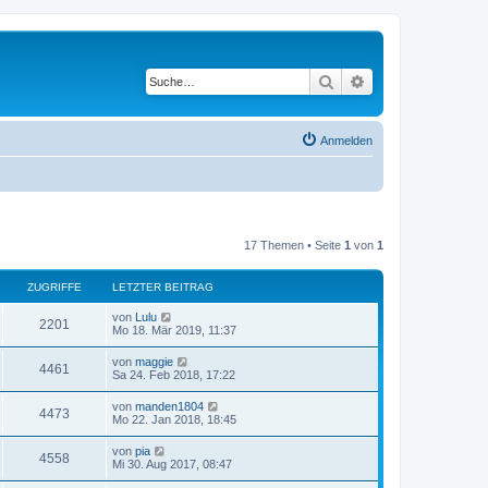
Suche
Erweiterte Suche
Anmelden
17 Themen • Seite
1
von
1
ZUGRIFFE
LETZTER BEITRAG
L
von
Lulu
Z
2201
e
Mo 18. Mär 2019, 11:37
t
u
z
L
von
maggie
Z
4461
t
e
Sa 24. Feb 2018, 17:22
g
e
t
r
u
z
L
von
manden1804
r
B
Z
4473
t
e
Mo 22. Jan 2018, 18:45
e
g
e
t
i
i
r
u
z
t
L
von
pia
r
B
Z
4558
t
r
e
f
Mi 30. Aug 2017, 08:47
e
g
e
a
t
i
i
r
u
g