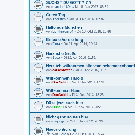
SUCHST DU GOTT ? ? ?
von
manden1804
»
Mi 18. Jan 2017, 08:54
Guten Tag
von
Thorsten
»
Mo 31. Okt 2016, 15:34
Hallo aus München
von
Lichtkrieger84
»
Do 13. Okt 2016, 16:46
Erneute Vorstellung
von
Flora
»
Do 21. Apr 2016, 20:43
Herzliche Grüße
von
Susa
»
Di 12. Apr 2016, 11:51
Herzlich wilkommen alle vom schamanenboard
von
carschrotter
»
Mi 20. Apr 2016, 08:21
Willkommen Harold
von
DocNobbi
»
So 8. Dez 2013, 17:31
Willkommen Hans
von
DocNobbi
»
Di 3. Dez 2013, 13:23
Düse jetzt auch hier
von
Düse87
»
Mo 11. Nov 2013, 20:25
Nicht ganz so neu hier
von
ufojaeger
»
Mi 18. Jan 2012, 20:33
Neuorientierung
von
Flora
»
Do 29. Dez 2011, 15:24