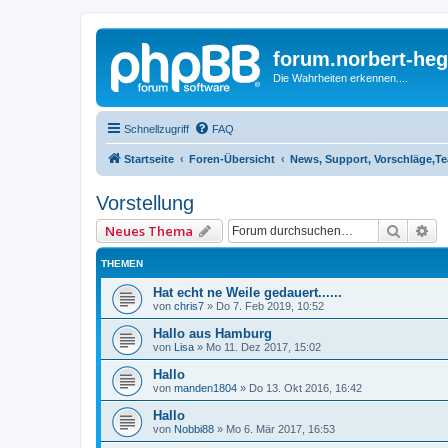
forum.norbert-heg
Die Wahrheiten erkennen....
Schnellzugriff
FAQ
Startseite
Foren-Übersicht
News, Support, Vorschläge,T
Vorstellung
Suche
Er
Neues Thema
THEMEN
Hat echt ne Weile gedauert......
von
chris7
»
Do 7. Feb 2019, 10:52
Hallo aus Hamburg
von
Lisa
»
Mo 11. Dez 2017, 15:02
Hallo
von
manden1804
»
Do 13. Okt 2016, 16:42
Hallo
von
Nobbi88
»
Mo 6. Mär 2017, 16:53