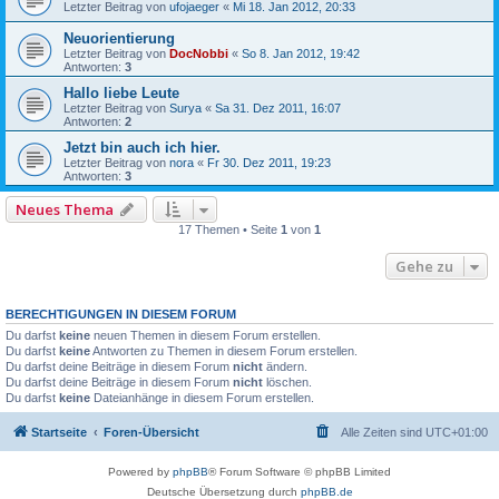
Letzter Beitrag von
ufojaeger
«
Mi 18. Jan 2012, 20:33
Neuorientierung
Letzter Beitrag von
DocNobbi
«
So 8. Jan 2012, 19:42
Antworten:
3
Hallo liebe Leute
Letzter Beitrag von
Surya
«
Sa 31. Dez 2011, 16:07
Antworten:
2
Jetzt bin auch ich hier.
Letzter Beitrag von
nora
«
Fr 30. Dez 2011, 19:23
Antworten:
3
Neues Thema
17 Themen • Seite
1
von
1
Gehe zu
BERECHTIGUNGEN IN DIESEM FORUM
Du darfst
keine
neuen Themen in diesem Forum erstellen.
Du darfst
keine
Antworten zu Themen in diesem Forum erstellen.
Du darfst deine Beiträge in diesem Forum
nicht
ändern.
Du darfst deine Beiträge in diesem Forum
nicht
löschen.
Du darfst
keine
Dateianhänge in diesem Forum erstellen.
Startseite
Foren-Übersicht
Alle Zeiten sind
UTC+01:00
Powered by
phpBB
® Forum Software © phpBB Limited
Deutsche Übersetzung durch
phpBB.de