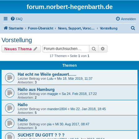
forum.norbert-hegenbarth.de
FAQ
Anmelden
S
Startseite
Foren-Übersicht
News, Support, Vorschläge,Team
Vorstellung
u
Vorstellung
c
Suche
Erweiterte Such
Neues Thema
h
17 Themen • Seite
1
von
1
e
Themen
Hat echt ne Weile gedauert......
Letzter Beitrag von
Lulu
«
Mo 18. Mär 2019, 11:37
Antworten:
3
Hallo aus Hamburg
Letzter Beitrag von
maggie
«
Sa 24. Feb 2018, 17:22
Antworten:
2
Hallo
Letzter Beitrag von
manden1804
«
Mo 22. Jan 2018, 18:45
Antworten:
5
Hallo
Letzter Beitrag von
pia
«
Mi 30. Aug 2017, 08:47
Antworten:
3
SUCHST DU GOTT ? ? ?