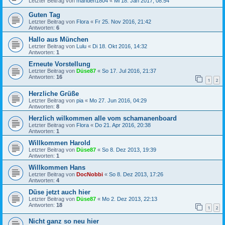
Letzter Beitrag von
manden1804
«
Mi 18. Jan 2017, 08:54
Guten Tag
Letzter Beitrag von
Flora
«
Fr 25. Nov 2016, 21:42
Antworten:
6
Hallo aus München
Letzter Beitrag von
Lulu
«
Di 18. Okt 2016, 14:32
Antworten:
1
Erneute Vorstellung
Letzter Beitrag von
Düse87
«
So 17. Jul 2016, 21:37
Antworten:
16
1
2
Herzliche Grüße
Letzter Beitrag von
pia
«
Mo 27. Jun 2016, 04:29
Antworten:
8
Herzlich wilkommen alle vom schamanenboard
Letzter Beitrag von
Flora
«
Do 21. Apr 2016, 20:38
Antworten:
1
Willkommen Harold
Letzter Beitrag von
Düse87
«
So 8. Dez 2013, 19:39
Antworten:
1
Willkommen Hans
Letzter Beitrag von
DocNobbi
«
So 8. Dez 2013, 17:26
Antworten:
4
Düse jetzt auch hier
Letzter Beitrag von
Düse87
«
Mo 2. Dez 2013, 22:13
Antworten:
18
1
2
Nicht ganz so neu hier