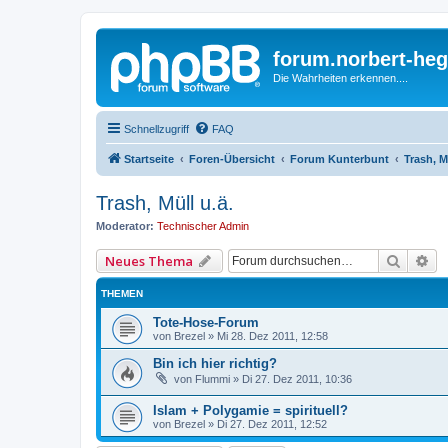
forum.norbert-heg
Die Wahrheiten erkennen....
Schnellzugriff
FAQ
Startseite
Foren-Übersicht
Forum Kunterbunt
Trash, M
Trash, Müll u.ä.
Moderator:
Technischer Admin
Suche
Er
Neues Thema
THEMEN
Tote-Hose-Forum
von
Brezel
»
Mi 28. Dez 2011, 12:58
Bin ich hier richtig?
von
Flummi
»
Di 27. Dez 2011, 10:36
Islam + Polygamie = spirituell?
von
Brezel
»
Di 27. Dez 2011, 12:52