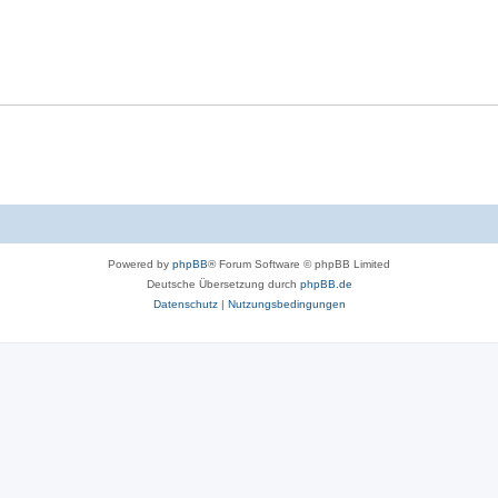
r
t
o
t
w
r
e
o
t
n
r
e
t
n
e
n
Powered by
phpBB
® Forum Software © phpBB Limited
Deutsche Übersetzung durch
phpBB.de
Datenschutz
|
Nutzungsbedingungen