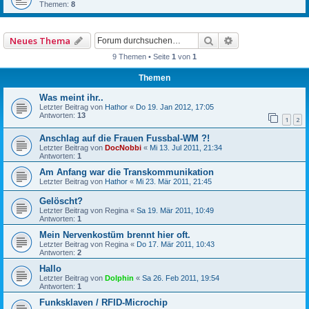
Themen:
8
Suche
Erweiterte Such
Neues Thema
9 Themen • Seite
1
von
1
Themen
Was meint ihr..
Letzter Beitrag von
Hathor
«
Do 19. Jan 2012, 17:05
Antworten:
13
1
2
Anschlag auf die Frauen Fussbal-WM ?!
Letzter Beitrag von
DocNobbi
«
Mi 13. Jul 2011, 21:34
Antworten:
1
Am Anfang war die Transkommunikation
Letzter Beitrag von
Hathor
«
Mi 23. Mär 2011, 21:45
Gelöscht?
Letzter Beitrag von
Regina
«
Sa 19. Mär 2011, 10:49
Antworten:
1
Mein Nervenkostüm brennt hier oft.
Letzter Beitrag von
Regina
«
Do 17. Mär 2011, 10:43
Antworten:
2
Hallo
Letzter Beitrag von
Dolphin
«
Sa 26. Feb 2011, 19:54
Antworten:
1
Funksklaven / RFID-Microchip