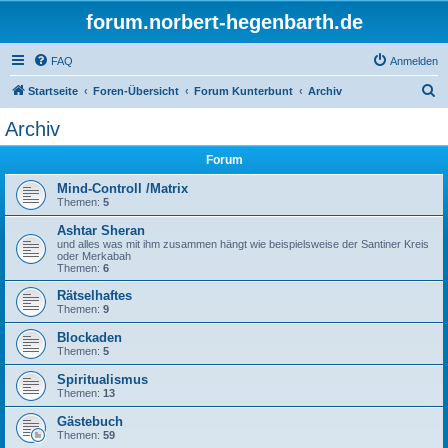
forum.norbert-hegenbarth.de
FAQ
Anmelden
S
Startseite
Foren-Übersicht
Forum Kunterbunt
Archiv
u
Archiv
c
Forum
h
e
Mind-Controll /Matrix
Themen:
5
Ashtar Sheran
und alles was mit ihm zusammen hängt wie beispielsweise der Santiner Kreis
oder Merkabah
Themen:
6
Rätselhaftes
Themen:
9
Blockaden
Themen:
5
Spiritualismus
Themen:
13
Gästebuch
Themen:
59