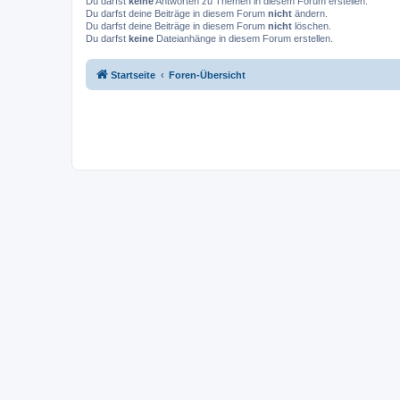
Du darfst
keine
Antworten zu Themen in diesem Forum erstellen.
Du darfst deine Beiträge in diesem Forum
nicht
ändern.
Du darfst deine Beiträge in diesem Forum
nicht
löschen.
Du darfst
keine
Dateianhänge in diesem Forum erstellen.
Startseite
Foren-Übersicht