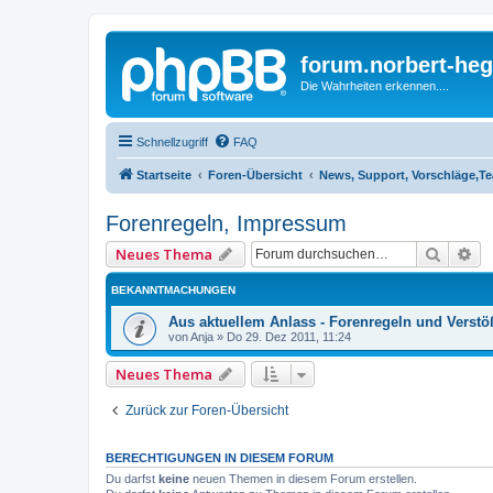
forum.norbert-heg
Die Wahrheiten erkennen....
Schnellzugriff
FAQ
Startseite
Foren-Übersicht
News, Support, Vorschläge,T
Forenregeln, Impressum
Suche
Er
Neues Thema
BEKANNTMACHUNGEN
Aus aktuellem Anlass - Forenregeln und Verstö
von
Anja
»
Do 29. Dez 2011, 11:24
Neues Thema
Zurück zur Foren-Übersicht
BERECHTIGUNGEN IN DIESEM FORUM
Du darfst
keine
neuen Themen in diesem Forum erstellen.