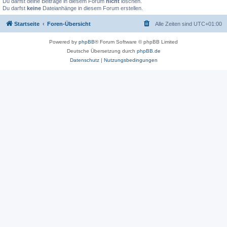
Du darfst deine Beiträge in diesem Forum
nicht
löschen.
Du darfst
keine
Dateianhänge in diesem Forum erstellen.
Startseite
Foren-Übersicht
Alle Zeiten sind
UTC+01:00
Powered by
phpBB
® Forum Software © phpBB Limited
Deutsche Übersetzung durch
phpBB.de
Datenschutz
|
Nutzungsbedingungen