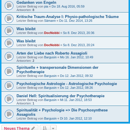
Gedanken von Engeln
Letzter Beitrag von
pia
«
Do 18. Aug 2016, 05:59
Antworten:
8
Kritische Traum-Analyse I: Physio-pathologische Träume
Letzter Beitrag von
Sämann
«
Do 11. Dez 2014, 13:26
Was bleibt
Letzter Beitrag von
DocNobbi
«
So 8. Dez 2013, 20:36
Was bleibt
Letzter Beitrag von
DocNobbi
«
So 8. Dez 2013, 20:24
Arten der Liebe nach Roberto Assagioli
Letzter Beitrag von
Bargusin
«
Mo 16. Jan 2012, 10:49
Antworten:
2
Spirituelle + transpersonale Dimensionen der
Psychotherapie
Letzter Beitrag von
Bargusin
«
Do 12. Jan 2012, 09:32
Psychologische Astrologie - Astrologische Psychologie
Letzter Beitrag von
Bargusin
«
Do 12. Jan 2012, 08:26
Daniel Hell: Spiritualisierung der Psychotherapie
Letzter Beitrag von
Bargusin
«
Mi 11. Jan 2012, 18:53
Antworten:
1
Spiritualität + Psychologie => Die Psychosynthese
Assagiolis
Letzter Beitrag von
Bargusin
«
Di 10. Jan 2012, 12:10
Neues Thema