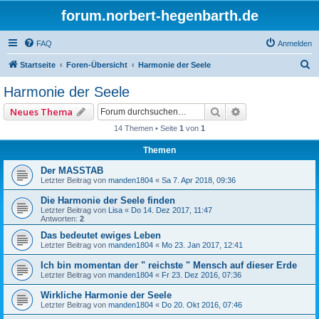
forum.norbert-hegenbarth.de
FAQ
Anmelden
S
Startseite
Foren-Übersicht
Harmonie der Seele
u
Harmonie der Seele
c
Suche
Erweiterte Such
Neues Thema
h
14 Themen • Seite
1
von
1
e
Themen
Der MASSTAB
Letzter Beitrag von
manden1804
«
Sa 7. Apr 2018, 09:36
Die Harmonie der Seele finden
Letzter Beitrag von
Lisa
«
Do 14. Dez 2017, 11:47
Antworten:
2
Das bedeutet ewiges Leben
Letzter Beitrag von
manden1804
«
Mo 23. Jan 2017, 12:41
Ich bin momentan der " reichste " Mensch auf dieser Erde
Letzter Beitrag von
manden1804
«
Fr 23. Dez 2016, 07:36
Wirkliche Harmonie der Seele
Letzter Beitrag von
manden1804
«
Do 20. Okt 2016, 07:46