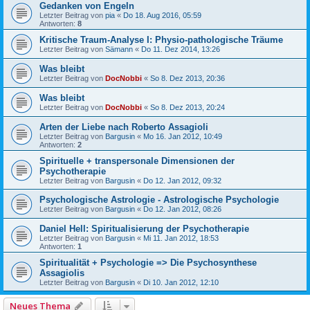
Gedanken von Engeln
Letzter Beitrag von
pia
«
Do 18. Aug 2016, 05:59
Antworten:
8
Kritische Traum-Analyse I: Physio-pathologische Träume
Letzter Beitrag von
Sämann
«
Do 11. Dez 2014, 13:26
Was bleibt
Letzter Beitrag von
DocNobbi
«
So 8. Dez 2013, 20:36
Was bleibt
Letzter Beitrag von
DocNobbi
«
So 8. Dez 2013, 20:24
Arten der Liebe nach Roberto Assagioli
Letzter Beitrag von
Bargusin
«
Mo 16. Jan 2012, 10:49
Antworten:
2
Spirituelle + transpersonale Dimensionen der
Psychotherapie
Letzter Beitrag von
Bargusin
«
Do 12. Jan 2012, 09:32
Psychologische Astrologie - Astrologische Psychologie
Letzter Beitrag von
Bargusin
«
Do 12. Jan 2012, 08:26
Daniel Hell: Spiritualisierung der Psychotherapie
Letzter Beitrag von
Bargusin
«
Mi 11. Jan 2012, 18:53
Antworten:
1
Spiritualität + Psychologie => Die Psychosynthese
Assagiolis
Letzter Beitrag von
Bargusin
«
Di 10. Jan 2012, 12:10
Neues Thema