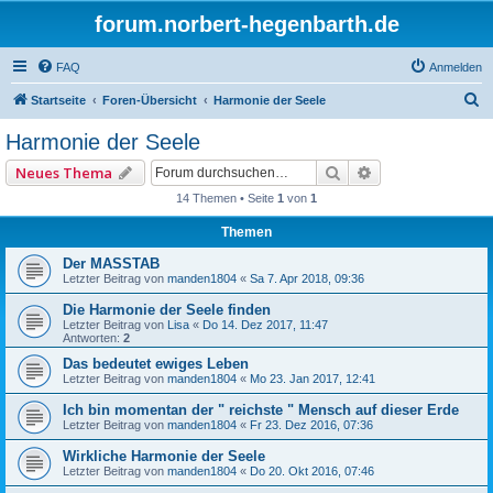
forum.norbert-hegenbarth.de
FAQ
Anmelden
S
Startseite
Foren-Übersicht
Harmonie der Seele
u
Harmonie der Seele
c
Suche
Erweiterte Such
Neues Thema
h
14 Themen • Seite
1
von
1
e
Themen
Der MASSTAB
Letzter Beitrag von
manden1804
«
Sa 7. Apr 2018, 09:36
Die Harmonie der Seele finden
Letzter Beitrag von
Lisa
«
Do 14. Dez 2017, 11:47
Antworten:
2
Das bedeutet ewiges Leben
Letzter Beitrag von
manden1804
«
Mo 23. Jan 2017, 12:41
Ich bin momentan der " reichste " Mensch auf dieser Erde
Letzter Beitrag von
manden1804
«
Fr 23. Dez 2016, 07:36
Wirkliche Harmonie der Seele
Letzter Beitrag von
manden1804
«
Do 20. Okt 2016, 07:46