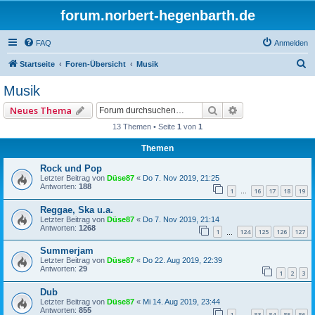
forum.norbert-hegenbarth.de
FAQ
Anmelden
S
Startseite
Foren-Übersicht
Musik
u
Musik
c
Suche
Erweiterte Such
Neues Thema
h
13 Themen • Seite
1
von
1
e
Themen
Rock und Pop
Letzter Beitrag von
Düse87
«
Do 7. Nov 2019, 21:25
Antworten:
188
1
16
17
18
19
…
Reggae, Ska u.a.
Letzter Beitrag von
Düse87
«
Do 7. Nov 2019, 21:14
Antworten:
1268
1
124
125
126
127
…
Summerjam
Letzter Beitrag von
Düse87
«
Do 22. Aug 2019, 22:39
Antworten:
29
1
2
3
Dub
Letzter Beitrag von
Düse87
«
Mi 14. Aug 2019, 23:44
Antworten:
855
1
83
84
85
86