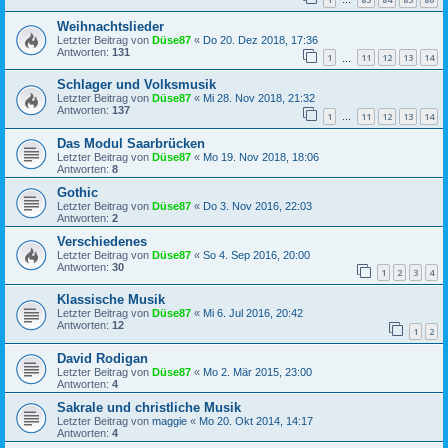
…
Weihnachtslieder
Letzter Beitrag von
Düse87
«
Do 20. Dez 2018, 17:36
Antworten:
131
1
11
12
13
14
…
Schlager und Volksmusik
Letzter Beitrag von
Düse87
«
Mi 28. Nov 2018, 21:32
Antworten:
137
1
11
12
13
14
…
Das Modul Saarbrücken
Letzter Beitrag von
Düse87
«
Mo 19. Nov 2018, 18:06
Antworten:
8
Gothic
Letzter Beitrag von
Düse87
«
Do 3. Nov 2016, 22:03
Antworten:
2
Verschiedenes
Letzter Beitrag von
Düse87
«
So 4. Sep 2016, 20:00
Antworten:
30
1
2
3
4
Klassische Musik
Letzter Beitrag von
Düse87
«
Mi 6. Jul 2016, 20:42
Antworten:
12
1
2
David Rodigan
Letzter Beitrag von
Düse87
«
Mo 2. Mär 2015, 23:00
Antworten:
4
Sakrale und christliche Musik
Letzter Beitrag von
maggie
«
Mo 20. Okt 2014, 14:17
Antworten:
4