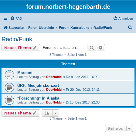
forum.norbert-hegenbarth.de
FAQ
Anmelden
S
Startseite
Foren-Übersicht
Forum Kunterbunt
Radio/Funk
u
Radio/Funk
c
Suche
Erweiterte Such
Neues Thema
h
3 Themen • Seite
1
von
1
e
Themen
Marconi
Letzter Beitrag von
DocNobbi
«
Do 9. Jan 2014, 16:00
ÜRF: Meujahrskonzert
Letzter Beitrag von
DocNobbi
«
Fr 20. Dez 2013, 14:11
*Forschung* in Alaska
Letzter Beitrag von
DocNobbi
«
Di 10. Dez 2013, 22:33
Neues Thema
3 Themen • Seite
1
von
1
Gehe zu