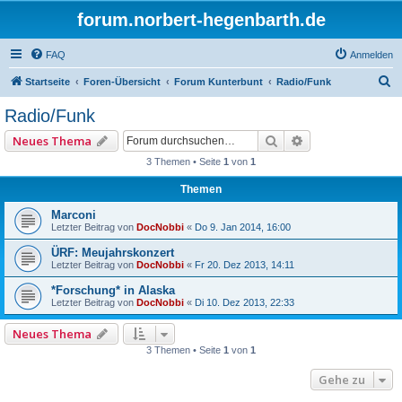
forum.norbert-hegenbarth.de
FAQ
Anmelden
S
Startseite
Foren-Übersicht
Forum Kunterbunt
Radio/Funk
u
Radio/Funk
c
Suche
Erweiterte Such
Neues Thema
h
3 Themen • Seite
1
von
1
e
Themen
Marconi
Letzter Beitrag von
DocNobbi
«
Do 9. Jan 2014, 16:00
ÜRF: Meujahrskonzert
Letzter Beitrag von
DocNobbi
«
Fr 20. Dez 2013, 14:11
*Forschung* in Alaska
Letzter Beitrag von
DocNobbi
«
Di 10. Dez 2013, 22:33
Neues Thema
3 Themen • Seite
1
von
1
Gehe zu