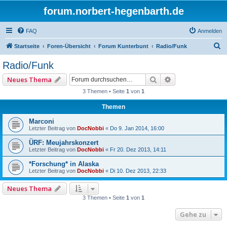
forum.norbert-hegenbarth.de
FAQ
Anmelden
S
Startseite
Foren-Übersicht
Forum Kunterbunt
Radio/Funk
u
Radio/Funk
c
Suche
Erweiterte Such
Neues Thema
h
3 Themen • Seite
1
von
1
e
Themen
Marconi
Letzter Beitrag von
DocNobbi
«
Do 9. Jan 2014, 16:00
ÜRF: Meujahrskonzert
Letzter Beitrag von
DocNobbi
«
Fr 20. Dez 2013, 14:11
*Forschung* in Alaska
Letzter Beitrag von
DocNobbi
«
Di 10. Dez 2013, 22:33
Neues Thema
3 Themen • Seite
1
von
1
Gehe zu