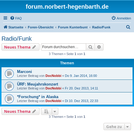
forum.norbert-hegenbarth.de
FAQ
Anmelden
S
Startseite
Foren-Übersicht
Forum Kunterbunt
Radio/Funk
u
Radio/Funk
c
Suche
Erweiterte Such
Neues Thema
h
3 Themen • Seite
1
von
1
e
Themen
Marconi
Letzter Beitrag von
DocNobbi
«
Do 9. Jan 2014, 16:00
ÜRF: Meujahrskonzert
Letzter Beitrag von
DocNobbi
«
Fr 20. Dez 2013, 14:11
*Forschung* in Alaska
Letzter Beitrag von
DocNobbi
«
Di 10. Dez 2013, 22:33
Neues Thema
3 Themen • Seite
1
von
1
Gehe zu