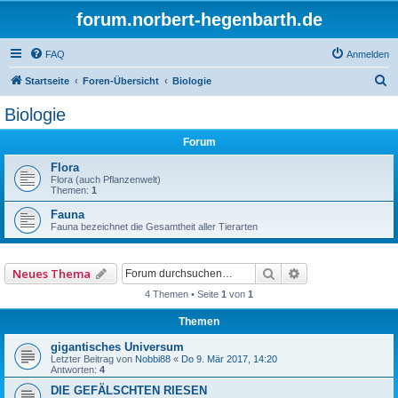
forum.norbert-hegenbarth.de
FAQ
Anmelden
S
Startseite
Foren-Übersicht
Biologie
u
Biologie
c
Forum
h
e
Flora
Flora (auch Pflanzenwelt)
Themen:
1
Fauna
Fauna bezeichnet die Gesamtheit aller Tierarten
Suche
Erweiterte Such
Neues Thema
4 Themen • Seite
1
von
1
Themen
gigantisches Universum
Letzter Beitrag von
Nobbi88
«
Do 9. Mär 2017, 14:20
Antworten:
4
DIE GEFÄLSCHTEN RIESEN