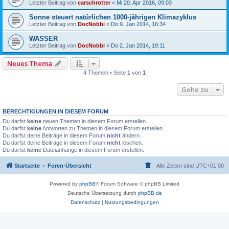
Letzter Beitrag von
carschrotter
«
Mi 20. Apr 2016, 09:03
Sonne steuert natürlichen 1000-jährigen Klimazyklus
Letzter Beitrag von
DocNobbi
«
Do 9. Jan 2014, 16:34
WASSER
Letzter Beitrag von
DocNobbi
«
Do 2. Jan 2014, 19:11
Neues Thema
4 Themen • Seite
1
von
1
Gehe zu
BERECHTIGUNGEN IN DIESEM FORUM
Du darfst
keine
neuen Themen in diesem Forum erstellen.
Du darfst
keine
Antworten zu Themen in diesem Forum erstellen.
Du darfst deine Beiträge in diesem Forum
nicht
ändern.
Du darfst deine Beiträge in diesem Forum
nicht
löschen.
Du darfst
keine
Dateianhänge in diesem Forum erstellen.
Startseite
Foren-Übersicht
Alle Zeiten sind
UTC+01:00
Powered by
phpBB
® Forum Software © phpBB Limited
Deutsche Übersetzung durch
phpBB.de
Datenschutz
|
Nutzungsbedingungen