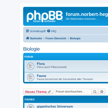
forum.norbert-heg
Die Wahrheiten erkennen....
Schnellzugriff
FAQ
Startseite
Foren-Übersicht
Biologie
Biologie
FORUM
Flora
Flora (auch Pflanzenwelt)
Fauna
Fauna bezeichnet die Gesamtheit aller Tierarten
Suche
Er
Neues Thema
THEMEN
gigantisches Universum