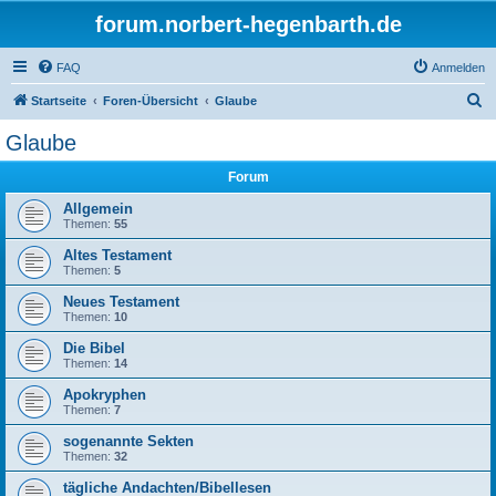
forum.norbert-hegenbarth.de
FAQ
Anmelden
S
Startseite
Foren-Übersicht
Glaube
u
Glaube
c
Forum
h
e
Allgemein
Themen:
55
Altes Testament
Themen:
5
Neues Testament
Themen:
10
Die Bibel
Themen:
14
Apokryphen
Themen:
7
sogenannte Sekten
Themen:
32
tägliche Andachten/Bibellesen