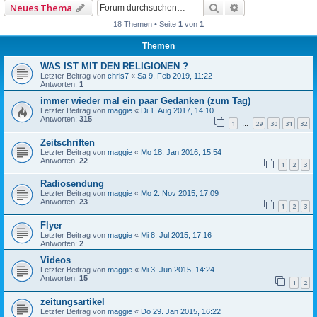
Suche
Erweiterte Such
Neues Thema
18 Themen • Seite
1
von
1
Themen
WAS IST MIT DEN RELIGIONEN ?
Letzter Beitrag von
chris7
«
Sa 9. Feb 2019, 11:22
Antworten:
1
immer wieder mal ein paar Gedanken (zum Tag)
Letzter Beitrag von
maggie
«
Di 1. Aug 2017, 14:10
Antworten:
315
1
29
30
31
32
…
Zeitschriften
Letzter Beitrag von
maggie
«
Mo 18. Jan 2016, 15:54
Antworten:
22
1
2
3
Radiosendung
Letzter Beitrag von
maggie
«
Mo 2. Nov 2015, 17:09
Antworten:
23
1
2
3
Flyer
Letzter Beitrag von
maggie
«
Mi 8. Jul 2015, 17:16
Antworten:
2
Videos
Letzter Beitrag von
maggie
«
Mi 3. Jun 2015, 14:24
Antworten:
15
1
2
zeitungsartikel
Letzter Beitrag von
maggie
«
Do 29. Jan 2015, 16:22