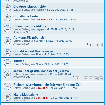
Antworten:
3
Die Apostelgeschichte
Letzter Beitrag von
maggie
«
Sa 14. Dez 2013, 17:38
Christliche Feste
Letzter Beitrag von
DocNobbi
«
Fr 13. Dez 2013, 23:53
Oekumene des Abfalls
Letzter Beitrag von
maggie
«
Mo 25. Nov 2013, 15:45
Antworten:
3
Ab wann PN möglich?
Letzter Beitrag von
Beröer
«
Mi 22. Feb 2012, 13:09
Antworten:
27
1
2
3
Gnostiker und Kirchenväter
Letzter Beitrag von
Flora
«
Fr 6. Jan 2012, 16:13
Trinitas
Letzter Beitrag von
Flora
«
Di 3. Jan 2012, 14:33
Jesus - der größte Mensch der je lebte
Letzter Beitrag von
maggie
«
Di 19. Jul 2011, 10:44
Antworten:
213
1
19
20
21
22
…
Richard Wurmbrand, ein Märtyrer jüngerer Zeit
Letzter Beitrag von
DocNobbi
«
Mi 30. Mär 2011, 16:43
Maria Magdalene
Letzter Beitrag von
DocNobbi
«
So 20. Mär 2011, 17:54
Antworten:
1