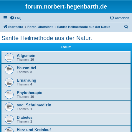
forum.norbert-hegenbarth.de
FAQ
Anmelden
S
Startseite
Foren-Übersicht
Sanfte Heilmethode aus der Natur.
u
Sanfte Heilmethode aus der Natur.
c
Forum
h
e
Allgemein
Themen:
16
Hausmittel
Themen:
8
Ernährung
Themen:
4
Phytotherapie
Themen:
16
sog. Schulmedizin
Themen:
1
Diabetes
Themen:
1
Herz und Kreislauf