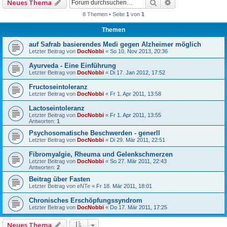
Suche
Erweiterte Such
Neues Thema
8 Themen • Seite
1
von
1
Themen
auf Safrab basierendes Medi gegen Alzheimer möglich
Letzter Beitrag von
DocNobbi
«
So 10. Nov 2013, 20:36
Ayurveda - Eine Einführung
Letzter Beitrag von
DocNobbi
«
Di 17. Jan 2012, 17:52
Fructoseintoleranz
Letzter Beitrag von
DocNobbi
«
Fr 1. Apr 2011, 13:58
Lactoseintoleranz
Letzter Beitrag von
DocNobbi
«
Fr 1. Apr 2011, 13:55
Antworten:
1
Psychosomatische Beschwerden - generll
Letzter Beitrag von
DocNobbi
«
Di 29. Mär 2011, 22:51
Fibromyalgie, Rheuma und Gelenkschmerzen
Letzter Beitrag von
DocNobbi
«
So 27. Mär 2011, 22:43
Antworten:
2
Beitrag über Fasten
Letzter Beitrag von
eNTe
«
Fr 18. Mär 2011, 18:01
Chronisches Erschöpfungssyndrom
Letzter Beitrag von
DocNobbi
«
Do 17. Mär 2011, 17:25
Neues Thema