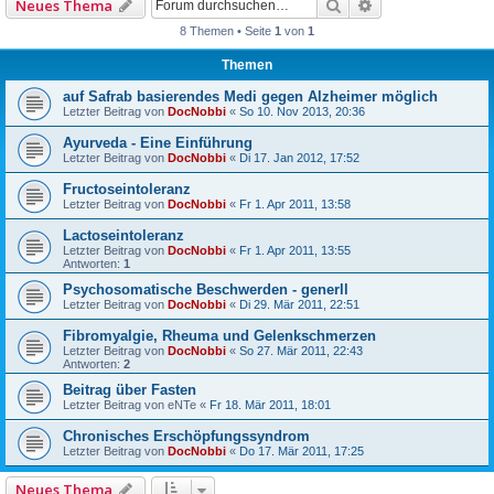
Suche
Erweiterte Such
Neues Thema
8 Themen • Seite
1
von
1
Themen
auf Safrab basierendes Medi gegen Alzheimer möglich
Letzter Beitrag von
DocNobbi
«
So 10. Nov 2013, 20:36
Ayurveda - Eine Einführung
Letzter Beitrag von
DocNobbi
«
Di 17. Jan 2012, 17:52
Fructoseintoleranz
Letzter Beitrag von
DocNobbi
«
Fr 1. Apr 2011, 13:58
Lactoseintoleranz
Letzter Beitrag von
DocNobbi
«
Fr 1. Apr 2011, 13:55
Antworten:
1
Psychosomatische Beschwerden - generll
Letzter Beitrag von
DocNobbi
«
Di 29. Mär 2011, 22:51
Fibromyalgie, Rheuma und Gelenkschmerzen
Letzter Beitrag von
DocNobbi
«
So 27. Mär 2011, 22:43
Antworten:
2
Beitrag über Fasten
Letzter Beitrag von
eNTe
«
Fr 18. Mär 2011, 18:01
Chronisches Erschöpfungssyndrom
Letzter Beitrag von
DocNobbi
«
Do 17. Mär 2011, 17:25
Neues Thema