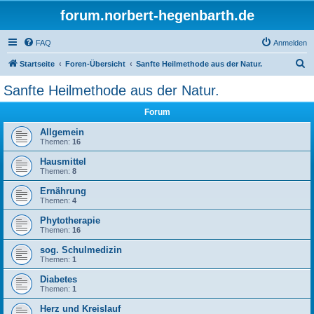
forum.norbert-hegenbarth.de
FAQ
Anmelden
S
Startseite
Foren-Übersicht
Sanfte Heilmethode aus der Natur.
u
Sanfte Heilmethode aus der Natur.
c
Forum
h
e
Allgemein
Themen:
16
Hausmittel
Themen:
8
Ernährung
Themen:
4
Phytotherapie
Themen:
16
sog. Schulmedizin
Themen:
1
Diabetes
Themen:
1
Herz und Kreislauf