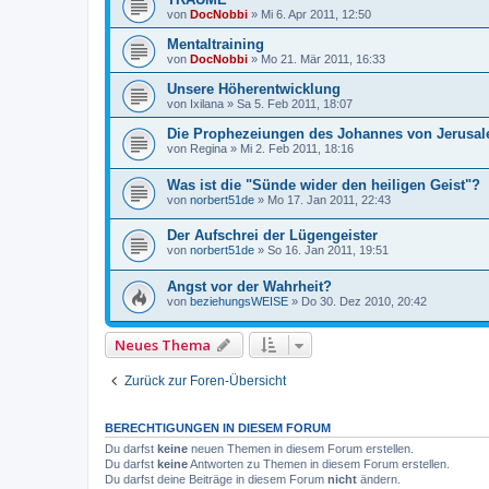
von
DocNobbi
»
Mi 6. Apr 2011, 12:50
Mentaltraining
von
DocNobbi
»
Mo 21. Mär 2011, 16:33
Unsere Höherentwicklung
von
Ixilana
»
Sa 5. Feb 2011, 18:07
Die Prophezeiungen des Johannes von Jerusal
von
Regina
»
Mi 2. Feb 2011, 18:16
Was ist die "Sünde wider den heiligen Geist"?
von
norbert51de
»
Mo 17. Jan 2011, 22:43
Der Aufschrei der Lügengeister
von
norbert51de
»
So 16. Jan 2011, 19:51
Angst vor der Wahrheit?
von
beziehungsWEISE
»
Do 30. Dez 2010, 20:42
Neues Thema
Zurück zur Foren-Übersicht
BERECHTIGUNGEN IN DIESEM FORUM
Du darfst
keine
neuen Themen in diesem Forum erstellen.
Du darfst
keine
Antworten zu Themen in diesem Forum erstellen.
Du darfst deine Beiträge in diesem Forum
nicht
ändern.