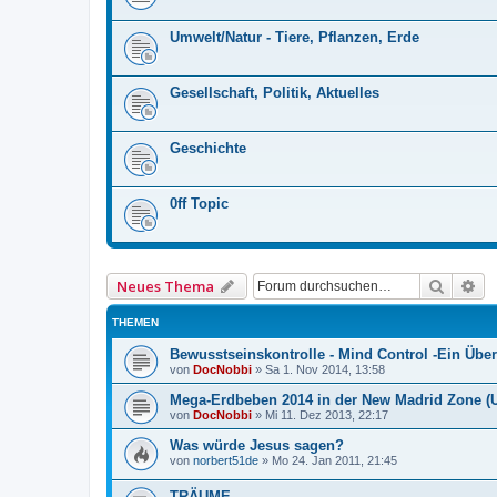
Umwelt/Natur - Tiere, Pflanzen, Erde
Gesellschaft, Politik, Aktuelles
Geschichte
0ff Topic
Suche
Er
Neues Thema
THEMEN
Bewusstseinskontrolle - Mind Control -Ein Über
von
DocNobbi
»
Sa 1. Nov 2014, 13:58
Mega-Erdbeben 2014 in der New Madrid Zone (
von
DocNobbi
»
Mi 11. Dez 2013, 22:17
Was würde Jesus sagen?
von
norbert51de
»
Mo 24. Jan 2011, 21:45
TRÄUME