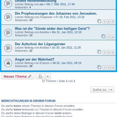
Unsere Höherentwicklung
Letzter Beitrag von
pia
«
Mo 7. Mär 2011, 17:48
Antworten:
4
Die Prophezeiungen des Johannes von Jerusalem.
Letzter Beitrag von
Firepower
«
Fr 18. Feb 2011, 13:16
Antworten:
20
1
2
3
Was ist die "Sünde wider den heiligen Geist"?
Letzter Beitrag von
Anahita
«
Mo 31. Jan 2011, 10:18
Antworten:
15
1
2
Der Aufschrei der Lügengeister
Letzter Beitrag von
Anahita
«
So 30. Jan 2011, 11:28
Antworten:
22
1
2
3
Angst vor der Wahrheit?
Letzter Beitrag von
Erasmo
«
Mi 26. Jan 2011, 08:19
Antworten:
28
1
2
3
Neues Thema
10 Themen • Seite
1
von
1
Gehe zu
BERECHTIGUNGEN IN DIESEM FORUM
Du darfst
keine
neuen Themen in diesem Forum erstellen.
Du darfst
keine
Antworten zu Themen in diesem Forum erstellen.
Du darfst deine Beiträge in diesem Forum
nicht
ändern.
Du darfst deine Beiträge in diesem Forum
nicht
löschen.