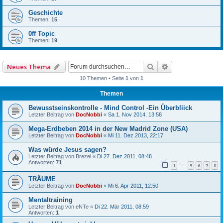
Geschichte
Themen:
15
0ff Topic
Themen:
19
Suche
Erweiterte Such
Neues Thema
10 Themen • Seite
1
von
1
Themen
Bewusstseinskontrolle - Mind Control -Ein Überbliick
Letzter Beitrag von
DocNobbi
«
Sa 1. Nov 2014, 13:58
Mega-Erdbeben 2014 in der New Madrid Zone (USA)
Letzter Beitrag von
DocNobbi
«
Mi 11. Dez 2013, 22:17
Was würde Jesus sagen?
Letzter Beitrag von
Brezel
«
Di 27. Dez 2011, 08:48
Antworten:
71
1
5
6
7
8
…
TRÄUME
Letzter Beitrag von
DocNobbi
«
Mi 6. Apr 2011, 12:50
Mentaltraining
Letzter Beitrag von
eNTe
«
Di 22. Mär 2011, 08:59
Antworten:
1