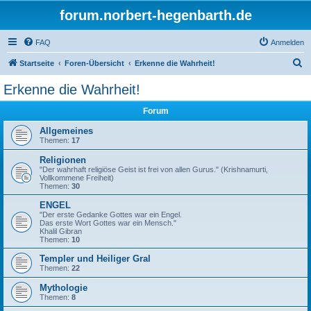
forum.norbert-hegenbarth.de
FAQ
Anmelden
S
Startseite
Foren-Übersicht
Erkenne die Wahrheit!
u
Erkenne die Wahrheit!
c
Forum
h
e
Allgemeines
Themen:
17
Religionen
"Der wahrhaft religiöse Geist ist frei von allen Gurus." (Krishnamurti,
Vollkommene Freiheit)
Themen:
30
ENGEL
"Der erste Gedanke Gottes war ein Engel.
Das erste Wort Gottes war ein Mensch."
Khalil Gibran
Themen:
10
Templer und Heiliger Gral
Themen:
22
Mythologie
Themen:
8