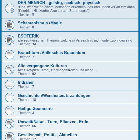
DER MENSCH - geistig, seelisch, physisch
"Das, was wir an einem Menschen erkennen, das entzünden wir an ihm auch.
(Friedrich Nietzsche, Also sprach Zarathustra")
Themen:
9
Schamanismus /Magie
Themen:
8
ESOTERIK
alle esotherischen Themen, welche in Verzeichnis nicht unterzubringen sind
Themen:
34
Brauchtum /Völkisches Brauchtum
Themen:
7
Alte vergangene Kulturen
Altes Ägypten, Israel, Germanen/Kelten und mehr ...
Themen:
92
Indianer
Themen:
7
Geschichten/Weisheiten/Erzählungen
Themen:
18
Heilige Geometrie
Themen:
3
Umwelt/Natur - Tiere, Pflanzen, Erde
Themen:
66
Gesellschaft, Politik, Aktuelles
Themen:
17