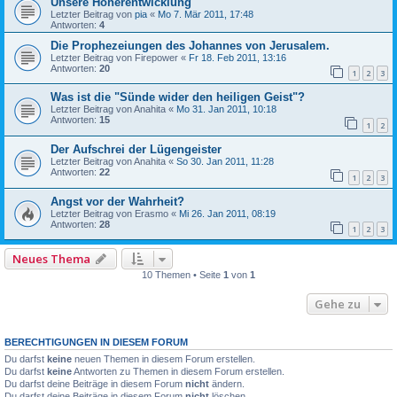
Unsere Höherentwicklung
Letzter Beitrag von
pia
«
Mo 7. Mär 2011, 17:48
Antworten:
4
Die Prophezeiungen des Johannes von Jerusalem.
Letzter Beitrag von
Firepower
«
Fr 18. Feb 2011, 13:16
Antworten:
20
1
2
3
Was ist die "Sünde wider den heiligen Geist"?
Letzter Beitrag von
Anahita
«
Mo 31. Jan 2011, 10:18
Antworten:
15
1
2
Der Aufschrei der Lügengeister
Letzter Beitrag von
Anahita
«
So 30. Jan 2011, 11:28
Antworten:
22
1
2
3
Angst vor der Wahrheit?
Letzter Beitrag von
Erasmo
«
Mi 26. Jan 2011, 08:19
Antworten:
28
1
2
3
Neues Thema
10 Themen • Seite
1
von
1
Gehe zu
BERECHTIGUNGEN IN DIESEM FORUM
Du darfst
keine
neuen Themen in diesem Forum erstellen.
Du darfst
keine
Antworten zu Themen in diesem Forum erstellen.
Du darfst deine Beiträge in diesem Forum
nicht
ändern.
Du darfst deine Beiträge in diesem Forum
nicht
löschen.