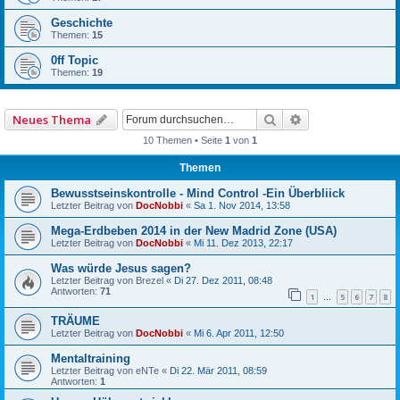
Geschichte
Themen:
15
0ff Topic
Themen:
19
Suche
Erweiterte Such
Neues Thema
10 Themen • Seite
1
von
1
Themen
Bewusstseinskontrolle - Mind Control -Ein Überbliick
Letzter Beitrag von
DocNobbi
«
Sa 1. Nov 2014, 13:58
Mega-Erdbeben 2014 in der New Madrid Zone (USA)
Letzter Beitrag von
DocNobbi
«
Mi 11. Dez 2013, 22:17
Was würde Jesus sagen?
Letzter Beitrag von
Brezel
«
Di 27. Dez 2011, 08:48
Antworten:
71
1
5
6
7
8
…
TRÄUME
Letzter Beitrag von
DocNobbi
«
Mi 6. Apr 2011, 12:50
Mentaltraining
Letzter Beitrag von
eNTe
«
Di 22. Mär 2011, 08:59
Antworten:
1