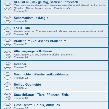
DER MENSCH - geistig, seelisch, physisch
"Das, was wir an einem Menschen erkennen, das entzünden wir an ihm auch.
(Friedrich Nietzsche, Also sprach Zarathustra")
Themen:
9
Schamanismus /Magie
Themen:
8
ESOTERIK
alle esotherischen Themen, welche in Verzeichnis nicht unterzubringen sind
Themen:
34
Brauchtum /Völkisches Brauchtum
Themen:
7
Alte vergangene Kulturen
Altes Ägypten, Israel, Germanen/Kelten und mehr ...
Themen:
92
Indianer
Themen:
7
Geschichten/Weisheiten/Erzählungen
Themen:
18
Heilige Geometrie
Themen:
3
Umwelt/Natur - Tiere, Pflanzen, Erde
Themen:
66
Gesellschaft, Politik, Aktuelles
Themen:
17