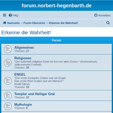
forum.norbert-hegenbarth.de
FAQ
Anmelden
S
Startseite
Foren-Übersicht
Erkenne die Wahrheit!
u
Erkenne die Wahrheit!
c
Forum
h
e
Allgemeines
Themen:
17
Religionen
"Der wahrhaft religiöse Geist ist frei von allen Gurus." (Krishnamurti,
Vollkommene Freiheit)
Themen:
30
ENGEL
"Der erste Gedanke Gottes war ein Engel.
Das erste Wort Gottes war ein Mensch."
Khalil Gibran
Themen:
10
Templer und Heiliger Gral
Themen:
22
Mythologie
Themen:
8