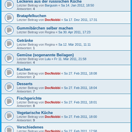
Leckeres aus der russischen Küche
Letzter Beitrag von
Bargusin
«
Sa 14. Jan 2012, 18:50
Antworten:
4
Bratapfelkuchen
Letzter Beitrag von
DocNobbi
«
Sa 17. Dez 2011, 17:31
Gummibärchen selber machen
Letzter Beitrag von
Regina
«
Sa 30. Apr 2011, 17:23
Getränke
Letzter Beitrag von
Regina
«
Sa 12. Mär 2011, 11:11
Antworten:
1
Gemüse (sogenannte Beilagen)
Letzter Beitrag von
Lulu
«
Fr 11. Mär 2011, 21:58
Antworten:
4
Kuchen
Letzter Beitrag von
DocNobbi
«
So 27. Feb 2011, 18:08
Antworten:
2
Desserts
Letzter Beitrag von
DocNobbi
«
So 27. Feb 2011, 18:04
Antworten:
7
Fischgerichte
Letzter Beitrag von
DocNobbi
«
So 27. Feb 2011, 18:01
Antworten:
8
Vegetarische Küche
Letzter Beitrag von
DocNobbi
«
So 27. Feb 2011, 18:00
Antworten:
9
Verschiedenes
Letzter Beitrag von
DocNobbi
«
So 27. Feb 2011, 17:58