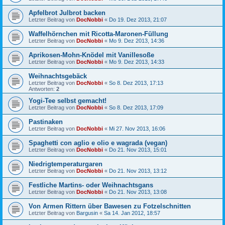
Apfelbrot Julbrot backen
Letzter Beitrag von
DocNobbi
«
Do 19. Dez 2013, 21:07
Waffelhörnchen mit Ricotta-Maronen-Füllung
Letzter Beitrag von
DocNobbi
«
Mo 9. Dez 2013, 14:36
Aprikosen-Mohn-Knödel mit Vanillesoße
Letzter Beitrag von
DocNobbi
«
Mo 9. Dez 2013, 14:33
Weihnachtsgebäck
Letzter Beitrag von
DocNobbi
«
So 8. Dez 2013, 17:13
Antworten:
2
Yogi-Tee selbst gemacht!
Letzter Beitrag von
DocNobbi
«
So 8. Dez 2013, 17:09
Pastinaken
Letzter Beitrag von
DocNobbi
«
Mi 27. Nov 2013, 16:06
Spaghetti con aglio e olio e wagrada (vegan)
Letzter Beitrag von
DocNobbi
«
Do 21. Nov 2013, 15:01
Niedrigtemperaturgaren
Letzter Beitrag von
DocNobbi
«
Do 21. Nov 2013, 13:12
Festliche Martins- oder Weihnachtsgans
Letzter Beitrag von
DocNobbi
«
Do 21. Nov 2013, 13:08
Von Armen Rittern über Bawesen zu Fotzelschnitten
Letzter Beitrag von
Bargusin
«
Sa 14. Jan 2012, 18:57