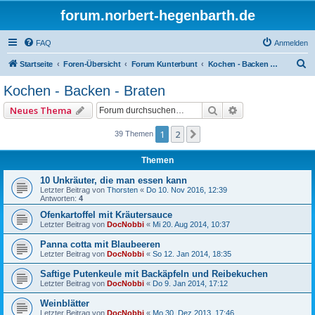
forum.norbert-hegenbarth.de
FAQ
Anmelden
S
Startseite
Foren-Übersicht
Forum Kunterbunt
Kochen - Backen - Braten
u
Kochen - Backen - Braten
c
Suche
Erweiterte Such
Neues Thema
h
e
1
2
Nächste
39 Themen
Themen
10 Unkräuter, die man essen kann
Letzter Beitrag von
Thorsten
«
Do 10. Nov 2016, 12:39
Antworten:
4
Ofenkartoffel mit Kräutersauce
Letzter Beitrag von
DocNobbi
«
Mi 20. Aug 2014, 10:37
Panna cotta mit Blaubeeren
Letzter Beitrag von
DocNobbi
«
So 12. Jan 2014, 18:35
Saftige Putenkeule mit Backäpfeln und Reibekuchen
Letzter Beitrag von
DocNobbi
«
Do 9. Jan 2014, 17:12
Weinblätter
Letzter Beitrag von
DocNobbi
«
Mo 30. Dez 2013, 17:46