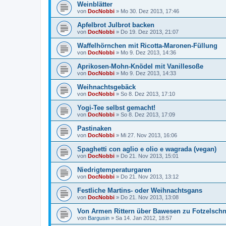
Weinblätter
von
DocNobbi
»
Mo 30. Dez 2013, 17:46
Apfelbrot Julbrot backen
von
DocNobbi
»
Do 19. Dez 2013, 21:07
Waffelhörnchen mit Ricotta-Maronen-Füllung
von
DocNobbi
»
Mo 9. Dez 2013, 14:36
Aprikosen-Mohn-Knödel mit Vanillesoße
von
DocNobbi
»
Mo 9. Dez 2013, 14:33
Weihnachtsgebäck
von
DocNobbi
»
So 8. Dez 2013, 17:10
Yogi-Tee selbst gemacht!
von
DocNobbi
»
So 8. Dez 2013, 17:09
Pastinaken
von
DocNobbi
»
Mi 27. Nov 2013, 16:06
Spaghetti con aglio e olio e wagrada (vegan)
von
DocNobbi
»
Do 21. Nov 2013, 15:01
Niedrigtemperaturgaren
von
DocNobbi
»
Do 21. Nov 2013, 13:12
Festliche Martins- oder Weihnachtsgans
von
DocNobbi
»
Do 21. Nov 2013, 13:08
Von Armen Rittern über Bawesen zu Fotzelschn
von
Bargusin
»
Sa 14. Jan 2012, 18:57