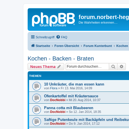
forum.norbert-heg
Die Wahrheiten erkennen....
Schnellzugriff
FAQ
Startseite
Foren-Übersicht
Forum Kunterbunt
Kochen 
Kochen - Backen - Braten
Suche
Er
Neues Thema
THEMEN
10 Unkräuter, die man essen kann
von
Flora
»
Fr 13. Mai 2016, 14:09
Ofenkartoffel mit Kräutersauce
von
DocNobbi
»
Mi 20. Aug 2014, 10:37
Panna cotta mit Blaubeeren
von
DocNobbi
»
So 12. Jan 2014, 18:35
Saftige Putenkeule mit Backäpfeln und Reibek
von
DocNobbi
»
Do 9. Jan 2014, 17:12