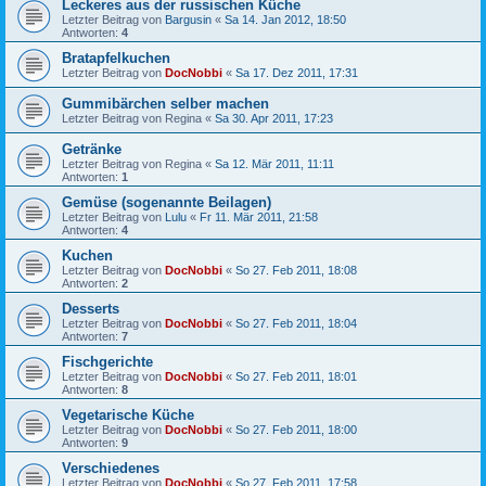
Leckeres aus der russischen Küche
Letzter Beitrag von
Bargusin
«
Sa 14. Jan 2012, 18:50
Antworten:
4
Bratapfelkuchen
Letzter Beitrag von
DocNobbi
«
Sa 17. Dez 2011, 17:31
Gummibärchen selber machen
Letzter Beitrag von
Regina
«
Sa 30. Apr 2011, 17:23
Getränke
Letzter Beitrag von
Regina
«
Sa 12. Mär 2011, 11:11
Antworten:
1
Gemüse (sogenannte Beilagen)
Letzter Beitrag von
Lulu
«
Fr 11. Mär 2011, 21:58
Antworten:
4
Kuchen
Letzter Beitrag von
DocNobbi
«
So 27. Feb 2011, 18:08
Antworten:
2
Desserts
Letzter Beitrag von
DocNobbi
«
So 27. Feb 2011, 18:04
Antworten:
7
Fischgerichte
Letzter Beitrag von
DocNobbi
«
So 27. Feb 2011, 18:01
Antworten:
8
Vegetarische Küche
Letzter Beitrag von
DocNobbi
«
So 27. Feb 2011, 18:00
Antworten:
9
Verschiedenes
Letzter Beitrag von
DocNobbi
«
So 27. Feb 2011, 17:58