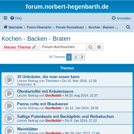
forum.norbert-hegenbarth.de
FAQ
Anmelden
S
Startseite
Foren-Übersicht
Forum Kunterbunt
Kochen - Backen - Braten
u
Kochen - Backen - Braten
c
Suche
Erweiterte Such
Neues Thema
h
e
1
2
Nächste
39 Themen
Themen
10 Unkräuter, die man essen kann
Letzter Beitrag von
Thorsten
«
Do 10. Nov 2016, 12:39
Antworten:
4
Ofenkartoffel mit Kräutersauce
Letzter Beitrag von
DocNobbi
«
Mi 20. Aug 2014, 10:37
Panna cotta mit Blaubeeren
Letzter Beitrag von
DocNobbi
«
So 12. Jan 2014, 18:35
Saftige Putenkeule mit Backäpfeln und Reibekuchen
Letzter Beitrag von
DocNobbi
«
Do 9. Jan 2014, 17:12
Weinblätter
Letzter Beitrag von
DocNobbi
«
Mo 30. Dez 2013, 17:46