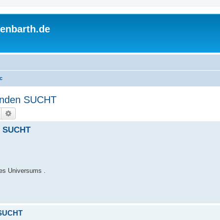
enbarth.de
c
enden SUCHT
Suche
Erweiterte Suche
n SUCHT
des Universums .
 SUCHT