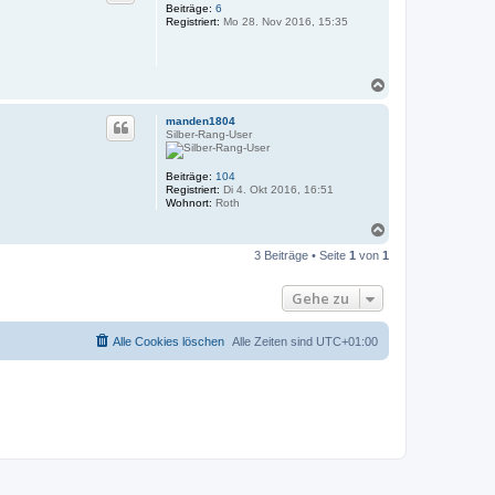
o
Beiträge:
6
Registriert:
Mo 28. Nov 2016, 15:35
b
e
n
N
a
c
manden1804
h
Silber-Rang-User
o
b
e
Beiträge:
104
Registriert:
Di 4. Okt 2016, 16:51
n
Wohnort:
Roth
N
a
3 Beiträge • Seite
1
von
1
c
h
o
Gehe zu
b
e
n
Alle Cookies löschen
Alle Zeiten sind
UTC+01:00