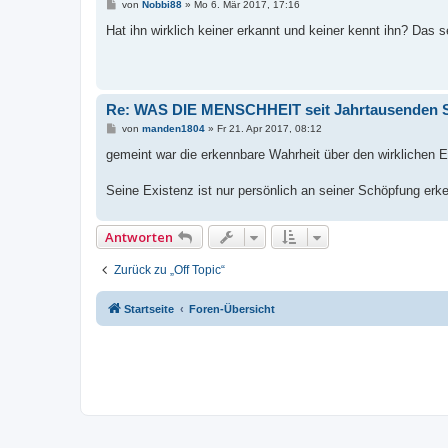
B
von
Nobbi88
»
Mo 6. Mär 2017, 17:16
e
i
Hat ihn wirklich keiner erkannt und keiner kennt ihn? Das 
t
r
a
g
Re: WAS DIE MENSCHHEIT seit Jahrtausenden
B
von
manden1804
»
Fr 21. Apr 2017, 08:12
e
i
gemeint war die erkennbare Wahrheit über den wirklichen 
t
r
a
Seine Existenz ist nur persönlich an seiner Schöpfung erk
g
Antworten
Zurück zu „Off Topic“
Startseite
Foren-Übersicht