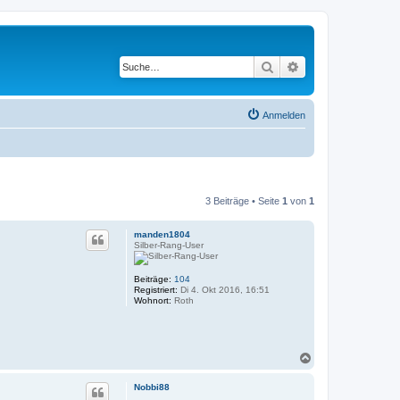
Suche
Erweiterte Suche
Anmelden
3 Beiträge • Seite
1
von
1
manden1804
Silber-Rang-User
Beiträge:
104
Registriert:
Di 4. Okt 2016, 16:51
Wohnort:
Roth
N
a
c
Nobbi88
h