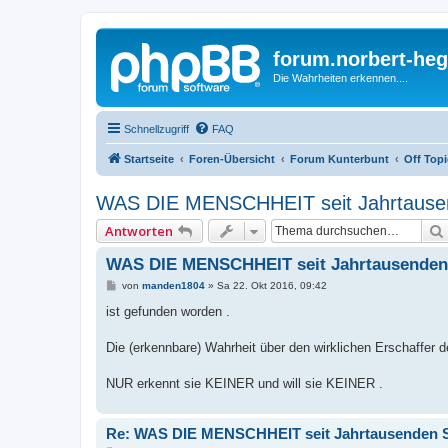
forum.norbert-heg
Die Wahrheiten erkennen....
Schnellzugriff
FAQ
Startseite
Foren-Übersicht
Forum Kunterbunt
Off Topi
WAS DIE MENSCHHEIT seit Jahrtaus
Antworten
WAS DIE MENSCHHEIT seit Jahrtausende
B
von
manden1804
»
Sa 22. Okt 2016, 09:42
e
i
ist gefunden worden .
t
r
a
Die (erkennbare) Wahrheit über den wirklichen Erschaffer 
g
NUR erkennt sie KEINER und will sie KEINER .
Re: WAS DIE MENSCHHEIT seit Jahrtausenden