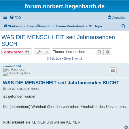
forum.norbert-hegenbarth.de
FAQ
Anmelden
S
Startseite
Foren-Übersicht
Forum Kunterbunt
Off Topic
u
WAS DIE MENSCHHEIT seit Jahrtausenden
c
SUCHT
h
Suche
Erweitert
Antworten
e
3 Beiträge • Seite
1
von
1
manden1804
Silber-Rang-User
WAS DIE MENSCHHEIT seit Jahrtausenden SUCHT
B
Sa 22. Okt 2016, 09:42
e
i
ist gefunden worden .
t
r
a
Die (erkennbare) Wahrheit über den wirklichen Erschaffer des Universums
g
.
NUR erkennt sie KEINER und will sie KEINER .