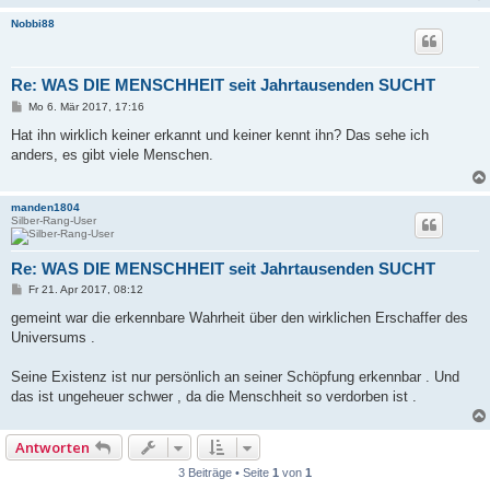
Nobbi88
Re: WAS DIE MENSCHHEIT seit Jahrtausenden SUCHT
B
Mo 6. Mär 2017, 17:16
e
i
Hat ihn wirklich keiner erkannt und keiner kennt ihn? Das sehe ich
t
anders, es gibt viele Menschen.
r
a
g
manden1804
Silber-Rang-User
Re: WAS DIE MENSCHHEIT seit Jahrtausenden SUCHT
B
Fr 21. Apr 2017, 08:12
e
i
gemeint war die erkennbare Wahrheit über den wirklichen Erschaffer des
t
Universums .
r
a
g
Seine Existenz ist nur persönlich an seiner Schöpfung erkennbar . Und
das ist ungeheuer schwer , da die Menschheit so verdorben ist .
Antworten
3 Beiträge • Seite
1
von
1