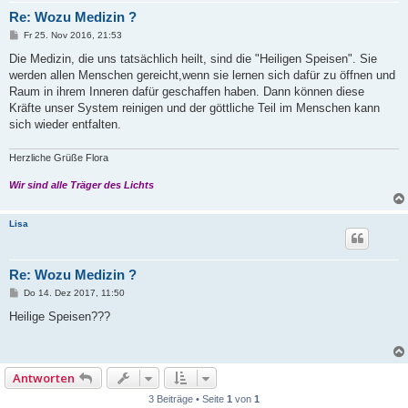
Re: Wozu Medizin ?
B
Fr 25. Nov 2016, 21:53
e
i
Die Medizin, die uns tatsächlich heilt, sind die "Heiligen Speisen". Sie
t
werden allen Menschen gereicht,wenn sie lernen sich dafür zu öffnen und
r
a
Raum in ihrem Inneren dafür geschaffen haben. Dann können diese
g
Kräfte unser System reinigen und der göttliche Teil im Menschen kann
sich wieder entfalten.
Herzliche Grüße Flora
Wir sind alle Träger des Lichts
Lisa
Re: Wozu Medizin ?
B
Do 14. Dez 2017, 11:50
e
i
Heilige Speisen???
t
r
a
g
Antworten
3 Beiträge • Seite
1
von
1