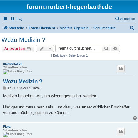
forum.norbert-hegenbarth.de
FAQ
Anmelden
S
Startseite
Foren-Übersicht
Medizin Algemein
Schulmedizin
u
Wozu Medizin ?
c
Suche
Erweitert
Antworten
h
3 Beiträge • Seite
1
von
1
e
manden1804
Silber-Rang-User
Wozu Medizin ?
B
Fr 21. Okt 2016, 16:52
e
i
Medizin brauchen wir , um wieder gesund zu werden .
t
r
a
Und gesund muss man sein , um das , was unser wirklicher Erschaffer
g
von uns möchte , gut tun zu können .
Flora
Silber-Rang-User