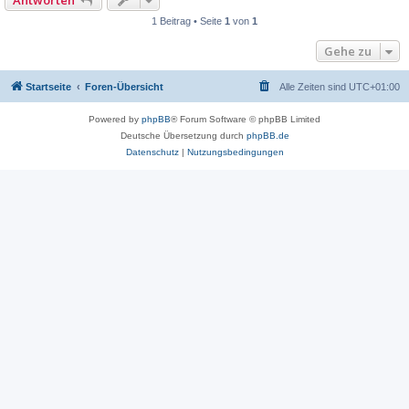
Antworten
1 Beitrag • Seite
1
von
1
Gehe zu
Startseite
Foren-Übersicht
Alle Zeiten sind
UTC+01:00
Powered by
phpBB
® Forum Software © phpBB Limited
Deutsche Übersetzung durch
phpBB.de
Datenschutz
|
Nutzungsbedingungen