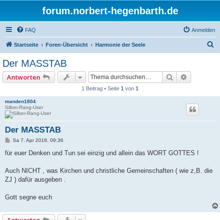
forum.norbert-hegenbarth.de
FAQ
Anmelden
S
Startseite
Foren-Übersicht
Harmonie der Seele
u
Der MASSTAB
c
Suche
Erweitert
Antworten
h
1 Beitrag • Seite
1
von
1
e
manden1804
Silber-Rang-User
Der MASSTAB
B
Sa 7. Apr 2018, 09:36
e
i
für euer Denken und Tun sei einzig und allein das WORT GOTTES !
t
r
a
Auch NICHT , was Kirchen und christliche Gemeinschaften ( wie z,B. die
g
ZJ ) dafür ausgeben .
Gott segne euch