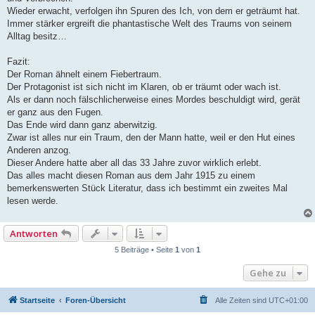
Wieder erwacht, verfolgen ihn Spuren des Ich, von dem er geträumt hat.
Immer stärker ergreift die phantastische Welt des Traums von seinem
Alltag besitz…
Fazit:
Der Roman ähnelt einem Fiebertraum.
Der Protagonist ist sich nicht im Klaren, ob er träumt oder wach ist.
Als er dann noch fälschlicherweise eines Mordes beschuldigt wird, gerät
er ganz aus den Fugen.
Das Ende wird dann ganz aberwitzig.
Zwar ist alles nur ein Traum, den der Mann hatte, weil er den Hut eines
Anderen anzog.
Dieser Andere hatte aber all das 33 Jahre zuvor wirklich erlebt.
Das alles macht diesen Roman aus dem Jahr 1915 zu einem
bemerkenswerten Stück Literatur, dass ich bestimmt ein zweites Mal
lesen werde.
Antworten
5 Beiträge • Seite
1
von
1
Gehe zu
Startseite
Foren-Übersicht
Alle Zeiten sind
UTC+01:00