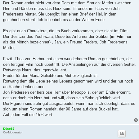
Der Roman endet nicht vor dem Dom mit dem Spruch: Mittler zwischen
Hirn und Händen muss das Herz sein. Er endet im Haus von Joh
Fredersens Mutter. Sie übergibt ihm einen Brief der Hel, in dem
geschrieben steht: Ich liebe dich bis an der Welten Ende.
Es gibt auch Charaktere, die im Buch vorkommen, aber nicht im Film.
Der Besitzer des Yoshiwara, Desertus Anführer der Gotiker (im Film nur
als der Mönch bezeichnet) , Jan, ein Freund Freders, Joh Fredersens
Mutter,
Fazit: Thea von Harbou hat einen wunderbaren Roman geschrieben, der
den fertigen Film noch übertrifft. Die Anspielungen auf die diversen Götter.
Rotwangs Haus, das irgendwie lebt.
Freder für den Maria Geliebte und Mutter zugleich ist.
Rotwang dem die Liebe seines Lebens genommen wird und der nur noch
an Rache denken kann.
Joh Fredersen der herzlose Herr über Metropolis, der am Ende erkennt,
dass er doch ein Herz hat und will, dass sein Sohn glücklich wird.
Die Figuren sind sehr gut ausgearbeitet, wenn man sich überlegt, dass es
sich um einen Roman handelt, der 90 Jahre auf dem Buckel hat.
Auf jeden Fall die 15 € wert.
Düse87
Co-Moderator