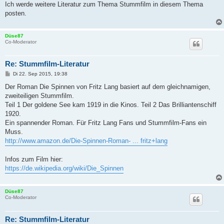
Ich werde weitere Literatur zum Thema Stummfilm in diesem Thema
posten.
Düse87
Co-Moderator
Re: Stummfilm-Literatur
B
Di 22. Sep 2015, 19:38
e
i
Der Roman Die Spinnen von Fritz Lang basiert auf dem gleichnamigen,
t
zweiteiligen Stummfilm.
r
a
Teil 1 Der goldene See kam 1919 in die Kinos. Teil 2 Das Brilliantenschiff
g
1920.
Ein spannender Roman. Für Fritz Lang Fans und Stummfilm-Fans ein
Muss.
http://www.amazon.de/Die-Spinnen-Roman- ... fritz+lang
Infos zum Film hier:
https://de.wikipedia.org/wiki/Die_Spinnen
Düse87
Co-Moderator
Re: Stummfilm-Literatur