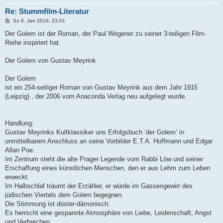
Re: Stummfilm-Literatur
B
So 6. Jan 2019, 23:01
e
i
Der Golem ist der Roman, der Paul Wegener zu seiner 3-teiligen Film-
t
Reihe inspiriert hat.
r
a
g
Der Golem von Gustav Meyrink
Der Golem
ist ein 254-seitiger Roman von Gustav Meyrink aus dem Jahr 1915
(Leipzig) , der 2006 vom Anaconda Verlag neu aufgelegt wurde.
Handlung:
Gustav Meyrinks Kultklassiker uns Erfolgsbuch ’der Golem’ in
unmittelbarem Anschluss an seine Vorbilder E.T.A. Hoffmann und Edgar
Allan Poe.
Im Zentrum steht die alte Prager Legende vom Rabbi Löw und seiner
Erschaffung eines künstlichen Menschen, den er aus Lehm zum Leben
erweckt.
Im Halbschlaf träumt der Erzähler, er würde im Gassengewirr des
jüdischen Viertels dem Golem begegnen.
Die Stimmung ist düster-dämonisch:
Es herrscht eine gespannte Atmosphäre von Liebe, Leidenschaft, Angst
und Verbrechen.