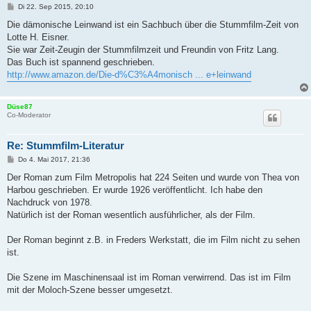
B
Di 22. Sep 2015, 20:10
e
i
Die dämonische Leinwand ist ein Sachbuch über die Stummfilm-Zeit von
t
Lotte H. Eisner.
r
a
Sie war Zeit-Zeugin der Stummfilmzeit und Freundin von Fritz Lang.
g
Das Buch ist spannend geschrieben.
http://www.amazon.de/Die-d%C3%A4monisch ... e+leinwand
Düse87
Co-Moderator
Re: Stummfilm-Literatur
B
Do 4. Mai 2017, 21:36
e
i
Der Roman zum Film Metropolis hat 224 Seiten und wurde von Thea von
t
Harbou geschrieben. Er wurde 1926 veröffentlicht. Ich habe den
r
a
Nachdruck von 1978.
g
Natürlich ist der Roman wesentlich ausführlicher, als der Film.
Der Roman beginnt z.B. in Freders Werkstatt, die im Film nicht zu sehen
ist.
Die Szene im Maschinensaal ist im Roman verwirrend. Das ist im Film
mit der Moloch-Szene besser umgesetzt.