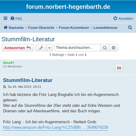
forum.norbert-hegenbarth.de
FAQ
Anmelden
S
Startseite
Foren-Übersicht
Forum Kunterbunt
Leseerlebnisse
u
Stummfilm-Literatur
c
Suche
Erweitert
Antworten
h
5 Beiträge • Seite
1
von
1
e
Düse87
Co-Moderator
Stummfilm-Literatur
B
Sa 30. Mai 2015, 18:21
e
i
Ich hab letztens die Fritz Lang Biografie Ich bin ein Augenmensch
t
gelesen.
r
a
Wer auf die Stummfilme der 20er steht oder auf frühe Western und
g
Dramen oder auf Abenteuerfilme, wird das Buch mögen.
Fritz Lang: - Ich bin ein Augenmensch - Norbert Grob:
http://www.amazon.de/Fritz-Lang-%C2%BBI ... 3549074239