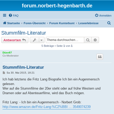
forum.norbert-hegenbarth.de
FAQ
Anmelden
S
Startseite
Foren-Übersicht
Forum Kunterbunt
Leseerlebnisse
u
Stummfilm-Literatur
c
Suche
Erweitert
Antworten
h
5 Beiträge • Seite
1
von
1
e
Düse87
Co-Moderator
Stummfilm-Literatur
B
Sa 30. Mai 2015, 18:21
e
i
Ich hab letztens die Fritz Lang Biografie Ich bin ein Augenmensch
t
gelesen.
r
a
Wer auf die Stummfilme der 20er steht oder auf frühe Western und
g
Dramen oder auf Abenteuerfilme, wird das Buch mögen.
Fritz Lang: - Ich bin ein Augenmensch - Norbert Grob:
http://www.amazon.de/Fritz-Lang-%C2%BBI ... 3549074239