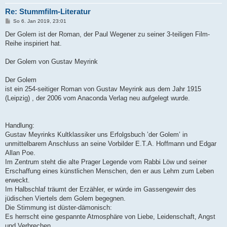
Re: Stummfilm-Literatur
B
So 6. Jan 2019, 23:01
e
i
Der Golem ist der Roman, der Paul Wegener zu seiner 3-teiligen Film-
t
Reihe inspiriert hat.
r
a
g
Der Golem von Gustav Meyrink
Der Golem
ist ein 254-seitiger Roman von Gustav Meyrink aus dem Jahr 1915
(Leipzig) , der 2006 vom Anaconda Verlag neu aufgelegt wurde.
Handlung:
Gustav Meyrinks Kultklassiker uns Erfolgsbuch ’der Golem’ in
unmittelbarem Anschluss an seine Vorbilder E.T.A. Hoffmann und Edgar
Allan Poe.
Im Zentrum steht die alte Prager Legende vom Rabbi Löw und seiner
Erschaffung eines künstlichen Menschen, den er aus Lehm zum Leben
erweckt.
Im Halbschlaf träumt der Erzähler, er würde im Gassengewirr des
jüdischen Viertels dem Golem begegnen.
Die Stimmung ist düster-dämonisch:
Es herrscht eine gespannte Atmosphäre von Liebe, Leidenschaft, Angst
und Verbrechen.