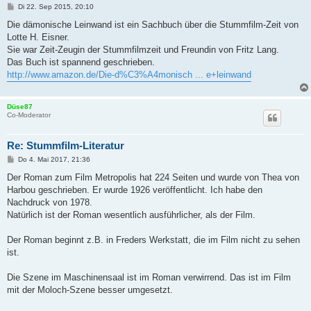
B
Di 22. Sep 2015, 20:10
e
i
Die dämonische Leinwand ist ein Sachbuch über die Stummfilm-Zeit von
t
Lotte H. Eisner.
r
a
Sie war Zeit-Zeugin der Stummfilmzeit und Freundin von Fritz Lang.
g
Das Buch ist spannend geschrieben.
http://www.amazon.de/Die-d%C3%A4monisch ... e+leinwand
Düse87
Co-Moderator
Re: Stummfilm-Literatur
B
Do 4. Mai 2017, 21:36
e
i
Der Roman zum Film Metropolis hat 224 Seiten und wurde von Thea von
t
Harbou geschrieben. Er wurde 1926 veröffentlicht. Ich habe den
r
a
Nachdruck von 1978.
g
Natürlich ist der Roman wesentlich ausführlicher, als der Film.
Der Roman beginnt z.B. in Freders Werkstatt, die im Film nicht zu sehen
ist.
Die Szene im Maschinensaal ist im Roman verwirrend. Das ist im Film
mit der Moloch-Szene besser umgesetzt.