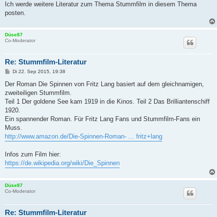
Ich werde weitere Literatur zum Thema Stummfilm in diesem Thema
posten.
Düse87
Co-Moderator
Re: Stummfilm-Literatur
B
Di 22. Sep 2015, 19:38
e
i
Der Roman Die Spinnen von Fritz Lang basiert auf dem gleichnamigen,
t
zweiteiligen Stummfilm.
r
a
Teil 1 Der goldene See kam 1919 in die Kinos. Teil 2 Das Brilliantenschiff
g
1920.
Ein spannender Roman. Für Fritz Lang Fans und Stummfilm-Fans ein
Muss.
http://www.amazon.de/Die-Spinnen-Roman- ... fritz+lang
Infos zum Film hier:
https://de.wikipedia.org/wiki/Die_Spinnen
Düse87
Co-Moderator
Re: Stummfilm-Literatur