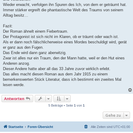
Wieder erwacht, verfolgen ihn Spuren des Ich, von dem er geträumt hat.
Immer stärker ergreift die phantastische Welt des Traums von seinem
Alltag besitz…
Fazit:
Der Roman ähnelt einem Fiebertraum.
Der Protagonist ist sich nicht im Klaren, ob er träumt oder wach ist.
Als er dann noch fälschlicherweise eines Mordes beschuldigt wird, gerät
er ganz aus den Fugen.
Das Ende wird dann ganz aberwitzig.
Zwar ist alles nur ein Traum, den der Mann hatte, weil er den Hut eines
Anderen anzog.
Dieser Andere hatte aber all das 33 Jahre zuvor wirklich erlebt.
Das alles macht diesen Roman aus dem Jahr 1915 zu einem
bemerkenswerten Stück Literatur, dass ich bestimmt ein zweites Mal
lesen werde.
Antworten
5 Beiträge • Seite
1
von
1
Gehe zu
Startseite
Foren-Übersicht
Alle Zeiten sind
UTC+01:00