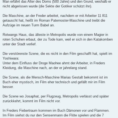
Man erfährt das Alter des Doms (500 Jahre) und den Grund, weshalb er
nicht abgerissen wurde (die Sekte der Gotiker schützt ihn).
Die Maschine, an der Freder arbeitet, nachdem er mit Arbeiter 11 811
getauscht hat, heißt im Roman Paternoster-Maschine und treibt die
Aufzüge im neuen Turm Babel an.
Rotwangs Haus, das älteste in Metropolis wurde von einem Magier in
roten Schuhen erbaut, der zu Tode kam, weil er sich in den Katakomben
unter der Stadt verlief.
Die verstörenste Szene, die es nicht in den Film geschafft hat, spielt im
Yoshiwara:
Unter dem Einfluss der Droge Maohee ahmt der Arbeiter, in Freders
Kleidung, die Maschine nach, an der er jahrelang stand.
Die Szene, als die Mensch-Maschine Marias Gestalt bekommt ist im
Buch eher mystisch, im Film eher technisch und gefällt mir im Film
besser.
Die Szene wo Josaphat, per Flugzeug, Metropolis verlässt und später
zurückkehrt, kommt im Film nicht vor.
In Freders Fiebertraum kommen im Buch Dämonen vor und Flammen.
Im Film siehst du nur den Sensenmann die Flöte spielen und die 7