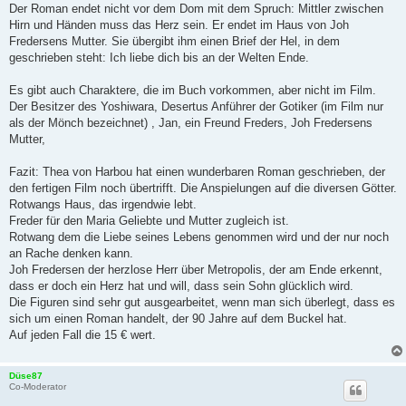
Der Roman endet nicht vor dem Dom mit dem Spruch: Mittler zwischen
Hirn und Händen muss das Herz sein. Er endet im Haus von Joh
Fredersens Mutter. Sie übergibt ihm einen Brief der Hel, in dem
geschrieben steht: Ich liebe dich bis an der Welten Ende.
Es gibt auch Charaktere, die im Buch vorkommen, aber nicht im Film.
Der Besitzer des Yoshiwara, Desertus Anführer der Gotiker (im Film nur
als der Mönch bezeichnet) , Jan, ein Freund Freders, Joh Fredersens
Mutter,
Fazit: Thea von Harbou hat einen wunderbaren Roman geschrieben, der
den fertigen Film noch übertrifft. Die Anspielungen auf die diversen Götter.
Rotwangs Haus, das irgendwie lebt.
Freder für den Maria Geliebte und Mutter zugleich ist.
Rotwang dem die Liebe seines Lebens genommen wird und der nur noch
an Rache denken kann.
Joh Fredersen der herzlose Herr über Metropolis, der am Ende erkennt,
dass er doch ein Herz hat und will, dass sein Sohn glücklich wird.
Die Figuren sind sehr gut ausgearbeitet, wenn man sich überlegt, dass es
sich um einen Roman handelt, der 90 Jahre auf dem Buckel hat.
Auf jeden Fall die 15 € wert.
Düse87
Co-Moderator