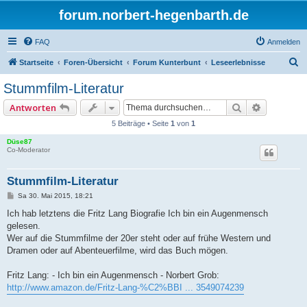
forum.norbert-hegenbarth.de
FAQ
Anmelden
S
Startseite
Foren-Übersicht
Forum Kunterbunt
Leseerlebnisse
u
Stummfilm-Literatur
c
Suche
Erweitert
Antworten
h
5 Beiträge • Seite
1
von
1
e
Düse87
Co-Moderator
Stummfilm-Literatur
B
Sa 30. Mai 2015, 18:21
e
i
Ich hab letztens die Fritz Lang Biografie Ich bin ein Augenmensch
t
gelesen.
r
a
Wer auf die Stummfilme der 20er steht oder auf frühe Western und
g
Dramen oder auf Abenteuerfilme, wird das Buch mögen.
Fritz Lang: - Ich bin ein Augenmensch - Norbert Grob:
http://www.amazon.de/Fritz-Lang-%C2%BBI ... 3549074239