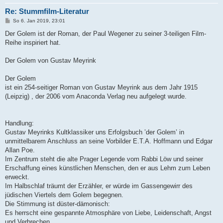
Re: Stummfilm-Literatur
B
So 6. Jan 2019, 23:01
e
i
Der Golem ist der Roman, der Paul Wegener zu seiner 3-teiligen Film-
t
Reihe inspiriert hat.
r
a
g
Der Golem von Gustav Meyrink
Der Golem
ist ein 254-seitiger Roman von Gustav Meyrink aus dem Jahr 1915
(Leipzig) , der 2006 vom Anaconda Verlag neu aufgelegt wurde.
Handlung:
Gustav Meyrinks Kultklassiker uns Erfolgsbuch ’der Golem’ in
unmittelbarem Anschluss an seine Vorbilder E.T.A. Hoffmann und Edgar
Allan Poe.
Im Zentrum steht die alte Prager Legende vom Rabbi Löw und seiner
Erschaffung eines künstlichen Menschen, den er aus Lehm zum Leben
erweckt.
Im Halbschlaf träumt der Erzähler, er würde im Gassengewirr des
jüdischen Viertels dem Golem begegnen.
Die Stimmung ist düster-dämonisch:
Es herrscht eine gespannte Atmosphäre von Liebe, Leidenschaft, Angst
und Verbrechen.