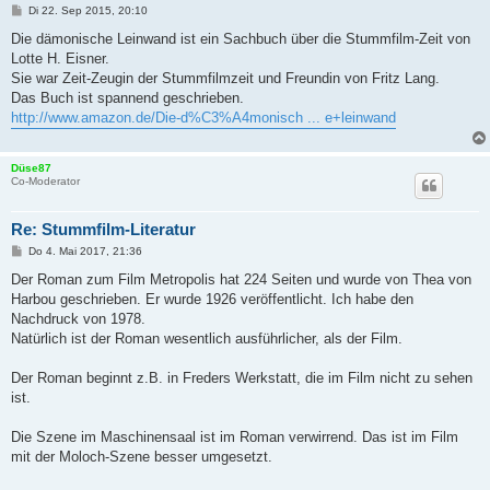
B
Di 22. Sep 2015, 20:10
e
i
Die dämonische Leinwand ist ein Sachbuch über die Stummfilm-Zeit von
t
Lotte H. Eisner.
r
a
Sie war Zeit-Zeugin der Stummfilmzeit und Freundin von Fritz Lang.
g
Das Buch ist spannend geschrieben.
http://www.amazon.de/Die-d%C3%A4monisch ... e+leinwand
Düse87
Co-Moderator
Re: Stummfilm-Literatur
B
Do 4. Mai 2017, 21:36
e
i
Der Roman zum Film Metropolis hat 224 Seiten und wurde von Thea von
t
Harbou geschrieben. Er wurde 1926 veröffentlicht. Ich habe den
r
a
Nachdruck von 1978.
g
Natürlich ist der Roman wesentlich ausführlicher, als der Film.
Der Roman beginnt z.B. in Freders Werkstatt, die im Film nicht zu sehen
ist.
Die Szene im Maschinensaal ist im Roman verwirrend. Das ist im Film
mit der Moloch-Szene besser umgesetzt.