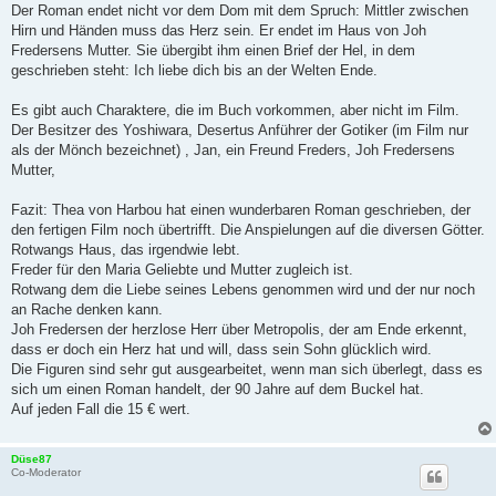
Der Roman endet nicht vor dem Dom mit dem Spruch: Mittler zwischen
Hirn und Händen muss das Herz sein. Er endet im Haus von Joh
Fredersens Mutter. Sie übergibt ihm einen Brief der Hel, in dem
geschrieben steht: Ich liebe dich bis an der Welten Ende.
Es gibt auch Charaktere, die im Buch vorkommen, aber nicht im Film.
Der Besitzer des Yoshiwara, Desertus Anführer der Gotiker (im Film nur
als der Mönch bezeichnet) , Jan, ein Freund Freders, Joh Fredersens
Mutter,
Fazit: Thea von Harbou hat einen wunderbaren Roman geschrieben, der
den fertigen Film noch übertrifft. Die Anspielungen auf die diversen Götter.
Rotwangs Haus, das irgendwie lebt.
Freder für den Maria Geliebte und Mutter zugleich ist.
Rotwang dem die Liebe seines Lebens genommen wird und der nur noch
an Rache denken kann.
Joh Fredersen der herzlose Herr über Metropolis, der am Ende erkennt,
dass er doch ein Herz hat und will, dass sein Sohn glücklich wird.
Die Figuren sind sehr gut ausgearbeitet, wenn man sich überlegt, dass es
sich um einen Roman handelt, der 90 Jahre auf dem Buckel hat.
Auf jeden Fall die 15 € wert.
Düse87
Co-Moderator