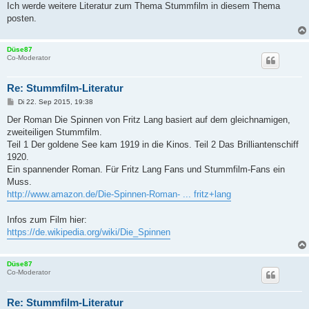
Ich werde weitere Literatur zum Thema Stummfilm in diesem Thema
posten.
Düse87
Co-Moderator
Re: Stummfilm-Literatur
B
Di 22. Sep 2015, 19:38
e
i
Der Roman Die Spinnen von Fritz Lang basiert auf dem gleichnamigen,
t
zweiteiligen Stummfilm.
r
a
Teil 1 Der goldene See kam 1919 in die Kinos. Teil 2 Das Brilliantenschiff
g
1920.
Ein spannender Roman. Für Fritz Lang Fans und Stummfilm-Fans ein
Muss.
http://www.amazon.de/Die-Spinnen-Roman- ... fritz+lang
Infos zum Film hier:
https://de.wikipedia.org/wiki/Die_Spinnen
Düse87
Co-Moderator
Re: Stummfilm-Literatur