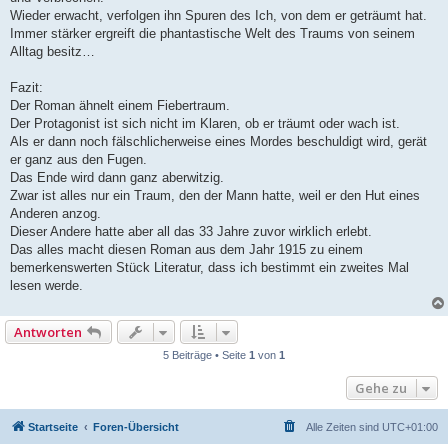
Wieder erwacht, verfolgen ihn Spuren des Ich, von dem er geträumt hat.
Immer stärker ergreift die phantastische Welt des Traums von seinem
Alltag besitz…
Fazit:
Der Roman ähnelt einem Fiebertraum.
Der Protagonist ist sich nicht im Klaren, ob er träumt oder wach ist.
Als er dann noch fälschlicherweise eines Mordes beschuldigt wird, gerät
er ganz aus den Fugen.
Das Ende wird dann ganz aberwitzig.
Zwar ist alles nur ein Traum, den der Mann hatte, weil er den Hut eines
Anderen anzog.
Dieser Andere hatte aber all das 33 Jahre zuvor wirklich erlebt.
Das alles macht diesen Roman aus dem Jahr 1915 zu einem
bemerkenswerten Stück Literatur, dass ich bestimmt ein zweites Mal
lesen werde.
Antworten
5 Beiträge • Seite
1
von
1
Gehe zu
Startseite
Foren-Übersicht
Alle Zeiten sind
UTC+01:00