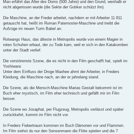
Man erfährt das Alter des Doms (500 Jahre) und den Grund, weshalb er
nicht abgerissen wurde (die Sekte der Gotiker schützt ihn).
Die Maschine, an der Freder arbeitet, nachdem er mit Arbeiter 11 811
getauscht hat, heißt im Roman Paternoster-Maschine und treibt die
Aufzüge im neuen Turm Babel an.
Rotwangs Haus, das älteste in Metropolis wurde von einem Magier in
roten Schuhen erbaut, der zu Tode kam, weil er sich in den Katakomben
unter der Stadt verlief.
Die verstörenste Szene, die es nicht in den Film geschafft hat, spielt im
Yoshiwara:
Unter dem Einfluss der Droge Maohee ahmt der Arbeiter, in Freders
Kleidung, die Maschine nach, an der er jahrelang stand.
Die Szene, als die Mensch-Maschine Marias Gestalt bekommt ist im
Buch eher mystisch, im Film eher technisch und gefällt mir im Film
besser.
Die Szene wo Josaphat, per Flugzeug, Metropolis verlässt und später
zurückkehrt, kommt im Film nicht vor.
In Freders Fiebertraum kommen im Buch Dämonen vor und Flammen.
Im Film siehst du nur den Sensenmann die Flöte spielen und die 7