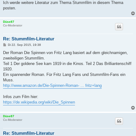
Ich werde weitere Literatur zum Thema Stummfilm in diesem Thema
posten.
Düse87
Co-Moderator
Re: Stummfilm-Literatur
B
Di 22. Sep 2015, 19:38
e
i
Der Roman Die Spinnen von Fritz Lang basiert auf dem gleichnamigen,
t
zweiteiligen Stummfilm.
r
a
Teil 1 Der goldene See kam 1919 in die Kinos. Teil 2 Das Brilliantenschiff
g
1920.
Ein spannender Roman. Für Fritz Lang Fans und Stummfilm-Fans ein
Muss.
http://www.amazon.de/Die-Spinnen-Roman- ... fritz+lang
Infos zum Film hier:
https://de.wikipedia.org/wiki/Die_Spinnen
Düse87
Co-Moderator
Re: Stummfilm-Literatur