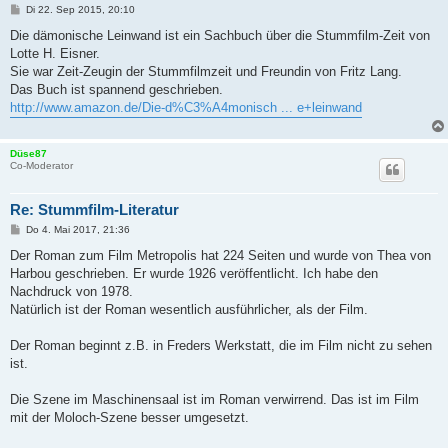
B
Di 22. Sep 2015, 20:10
e
i
Die dämonische Leinwand ist ein Sachbuch über die Stummfilm-Zeit von
t
Lotte H. Eisner.
r
a
Sie war Zeit-Zeugin der Stummfilmzeit und Freundin von Fritz Lang.
g
Das Buch ist spannend geschrieben.
http://www.amazon.de/Die-d%C3%A4monisch ... e+leinwand
Düse87
Co-Moderator
Re: Stummfilm-Literatur
B
Do 4. Mai 2017, 21:36
e
i
Der Roman zum Film Metropolis hat 224 Seiten und wurde von Thea von
t
Harbou geschrieben. Er wurde 1926 veröffentlicht. Ich habe den
r
a
Nachdruck von 1978.
g
Natürlich ist der Roman wesentlich ausführlicher, als der Film.
Der Roman beginnt z.B. in Freders Werkstatt, die im Film nicht zu sehen
ist.
Die Szene im Maschinensaal ist im Roman verwirrend. Das ist im Film
mit der Moloch-Szene besser umgesetzt.