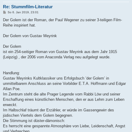
Re: Stummfilm-Literatur
B
So 6. Jan 2019, 23:01
e
i
Der Golem ist der Roman, der Paul Wegener zu seiner 3-teiligen Film-
t
Reihe inspiriert hat.
r
a
g
Der Golem von Gustav Meyrink
Der Golem
ist ein 254-seitiger Roman von Gustav Meyrink aus dem Jahr 1915
(Leipzig) , der 2006 vom Anaconda Verlag neu aufgelegt wurde.
Handlung:
Gustav Meyrinks Kultklassiker uns Erfolgsbuch ’der Golem’ in
unmittelbarem Anschluss an seine Vorbilder E.T.A. Hoffmann und Edgar
Allan Poe.
Im Zentrum steht die alte Prager Legende vom Rabbi Löw und seiner
Erschaffung eines künstlichen Menschen, den er aus Lehm zum Leben
erweckt.
Im Halbschlaf träumt der Erzähler, er würde im Gassengewirr des
jüdischen Viertels dem Golem begegnen.
Die Stimmung ist düster-dämonisch:
Es herrscht eine gespannte Atmosphäre von Liebe, Leidenschaft, Angst
und Verbrechen.