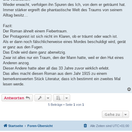
Wieder erwacht, verfolgen ihn Spuren des Ich, von dem er geträumt hat.
Immer stärker ergreift die phantastische Welt des Traums von seinem
Alltag besitz…
Fazit:
Der Roman ähnelt einem Fiebertraum.
Der Protagonist ist sich nicht im Klaren, ob er träumt oder wach ist.
Als er dann noch fälschlicherweise eines Mordes beschuldigt wird, gerät
er ganz aus den Fugen.
Das Ende wird dann ganz aberwitzig.
Zwar ist alles nur ein Traum, den der Mann hatte, weil er den Hut eines
Anderen anzog.
Dieser Andere hatte aber all das 33 Jahre zuvor wirklich erlebt.
Das alles macht diesen Roman aus dem Jahr 1915 zu einem
bemerkenswerten Stück Literatur, dass ich bestimmt ein zweites Mal
lesen werde.
Antworten
5 Beiträge • Seite
1
von
1
Gehe zu
Startseite
Foren-Übersicht
Alle Zeiten sind
UTC+01:00