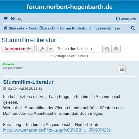
forum.norbert-hegenbarth.de
FAQ
Anmelden
S
Startseite
Foren-Übersicht
Forum Kunterbunt
Leseerlebnisse
u
Stummfilm-Literatur
c
Suche
Erweitert
Antworten
h
5 Beiträge • Seite
1
von
1
e
Düse87
Co-Moderator
Stummfilm-Literatur
B
Sa 30. Mai 2015, 18:21
e
i
Ich hab letztens die Fritz Lang Biografie Ich bin ein Augenmensch
t
gelesen.
r
a
Wer auf die Stummfilme der 20er steht oder auf frühe Western und
g
Dramen oder auf Abenteuerfilme, wird das Buch mögen.
Fritz Lang: - Ich bin ein Augenmensch - Norbert Grob:
http://www.amazon.de/Fritz-Lang-%C2%BBI ... 3549074239