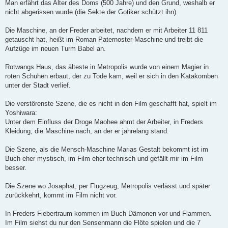
Man erfährt das Alter des Doms (500 Jahre) und den Grund, weshalb er
nicht abgerissen wurde (die Sekte der Gotiker schützt ihn).
Die Maschine, an der Freder arbeitet, nachdem er mit Arbeiter 11 811
getauscht hat, heißt im Roman Paternoster-Maschine und treibt die
Aufzüge im neuen Turm Babel an.
Rotwangs Haus, das älteste in Metropolis wurde von einem Magier in
roten Schuhen erbaut, der zu Tode kam, weil er sich in den Katakomben
unter der Stadt verlief.
Die verstörenste Szene, die es nicht in den Film geschafft hat, spielt im
Yoshiwara:
Unter dem Einfluss der Droge Maohee ahmt der Arbeiter, in Freders
Kleidung, die Maschine nach, an der er jahrelang stand.
Die Szene, als die Mensch-Maschine Marias Gestalt bekommt ist im
Buch eher mystisch, im Film eher technisch und gefällt mir im Film
besser.
Die Szene wo Josaphat, per Flugzeug, Metropolis verlässt und später
zurückkehrt, kommt im Film nicht vor.
In Freders Fiebertraum kommen im Buch Dämonen vor und Flammen.
Im Film siehst du nur den Sensenmann die Flöte spielen und die 7