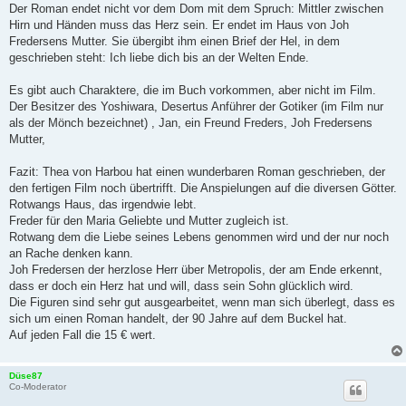
Der Roman endet nicht vor dem Dom mit dem Spruch: Mittler zwischen
Hirn und Händen muss das Herz sein. Er endet im Haus von Joh
Fredersens Mutter. Sie übergibt ihm einen Brief der Hel, in dem
geschrieben steht: Ich liebe dich bis an der Welten Ende.
Es gibt auch Charaktere, die im Buch vorkommen, aber nicht im Film.
Der Besitzer des Yoshiwara, Desertus Anführer der Gotiker (im Film nur
als der Mönch bezeichnet) , Jan, ein Freund Freders, Joh Fredersens
Mutter,
Fazit: Thea von Harbou hat einen wunderbaren Roman geschrieben, der
den fertigen Film noch übertrifft. Die Anspielungen auf die diversen Götter.
Rotwangs Haus, das irgendwie lebt.
Freder für den Maria Geliebte und Mutter zugleich ist.
Rotwang dem die Liebe seines Lebens genommen wird und der nur noch
an Rache denken kann.
Joh Fredersen der herzlose Herr über Metropolis, der am Ende erkennt,
dass er doch ein Herz hat und will, dass sein Sohn glücklich wird.
Die Figuren sind sehr gut ausgearbeitet, wenn man sich überlegt, dass es
sich um einen Roman handelt, der 90 Jahre auf dem Buckel hat.
Auf jeden Fall die 15 € wert.
Düse87
Co-Moderator