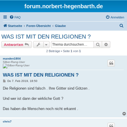
forum.norbert-hegenbarth.de
FAQ
Anmelden
S
Startseite
Foren-Übersicht
Glaube
u
WAS IST MIT DEN RELIGIONEN ?
c
Suche
Erweitert
Antworten
h
2 Beiträge • Seite
1
von
1
e
manden1804
Silber-Rang-User
WAS IST MIT DEN RELIGIONEN ?
B
Do 7. Feb 2019, 18:50
e
i
Die Religionen sind falsch . Ihre Götter sind Götzen .
t
r
a
Und wer ist dann der wirkliche Gott ?
g
Das haben die Menschen noch nicht erkannt .
chris7