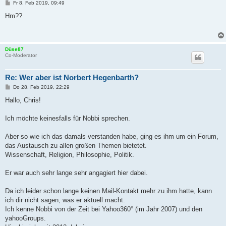
B
Fr 8. Feb 2019, 09:49
e
i
Hm??
t
r
a
g
Düse87
Co-Moderator
Re: Wer aber ist Norbert Hegenbarth?
B
Do 28. Feb 2019, 22:29
e
i
Hallo, Chris!
t
r
a
Ich möchte keinesfalls für Nobbi sprechen.
g
Aber so wie ich das damals verstanden habe, ging es ihm um ein Forum,
das Austausch zu allen großen Themen bietetet.
Wissenschaft, Religion, Philosophie, Politik.
Er war auch sehr lange sehr angagiert hier dabei.
Da ich leider schon lange keinen Mail-Kontakt mehr zu ihm hatte, kann
ich dir nicht sagen, was er aktuell macht.
Ich kenne Nobbi von der Zeit bei Yahoo360° (im Jahr 2007) und den
yahooGroups.