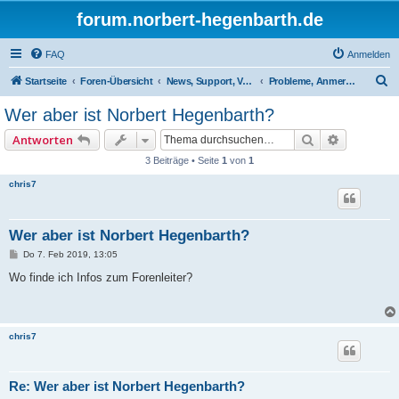
forum.norbert-hegenbarth.de
FAQ
Anmelden
S
Startseite
Foren-Übersicht
News, Support, Vorschläge,Team
Probleme, Anmerkungen, Vorschläge, Support
u
Wer aber ist Norbert Hegenbarth?
c
Suche
Erweitert
Antworten
h
3 Beiträge • Seite
1
von
1
e
chris7
Wer aber ist Norbert Hegenbarth?
B
Do 7. Feb 2019, 13:05
e
i
Wo finde ich Infos zum Forenleiter?
t
r
a
g
chris7
Re: Wer aber ist Norbert Hegenbarth?