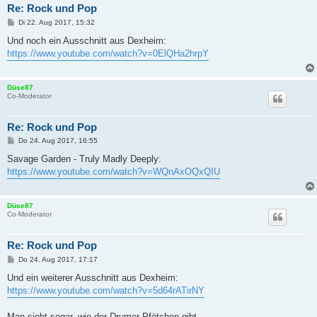
Re: Rock und Pop
B
Di 22. Aug 2017, 15:32
e
i
Und noch ein Ausschnitt aus Dexheim:
t
https://www.youtube.com/watch?v=0ElQHa2hrpY
r
a
g
Düse87
Co-Moderator
Re: Rock und Pop
B
Do 24. Aug 2017, 16:55
e
i
Savage Garden - Truly Madly Deeply:
t
https://www.youtube.com/watch?v=WQnAxOQxQIU
r
a
g
Düse87
Co-Moderator
Re: Rock und Pop
B
Do 24. Aug 2017, 17:17
e
i
Und ein weiterer Ausschnitt aus Dexheim:
t
https://www.youtube.com/watch?v=5d64rATirNY
r
a
g
Man sieht sogar, wie der Drumer Pfötchen gibt.