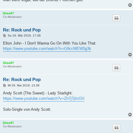
Düse87
Co-Moderator
Re: Rock und Pop
B
Sa 16. Mär 2019, 17:38
e
i
Elton John - I Don't Wanna Go On With You Like That:
t
https://www.youtube.com/watch?v=G9ccMEW0g3k
r
a
g
Düse87
Co-Moderator
Re: Rock und Pop
B
Mi 29. Mai 2019, 13:39
e
i
Andy Scott (The Sweet) - Lady Starlight:
t
https://www.youtube.com/watch?v=Zh7j7jiIsOU
r
a
g
Solo-Single von Andy Scott.
Düse87
Co-Moderator