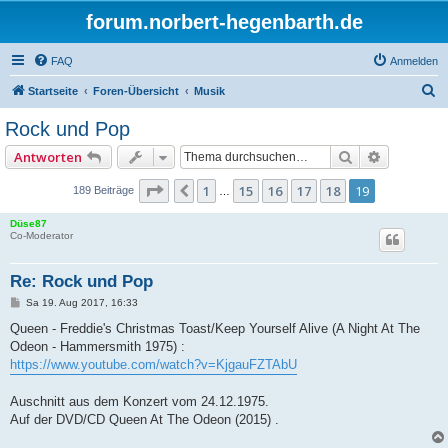
forum.norbert-hegenbarth.de
FAQ
Anmelden
S
Startseite
Foren-Übersicht
Musik
u
Rock und Pop
c
Suche
Erweitert
Antworten
h
e
Seite
19
von
19
1
15
16
17
18
19
Vorherige
189 Beiträge
…
Düse87
Co-Moderator
Re: Rock und Pop
B
Sa 19. Aug 2017, 16:33
e
i
Queen - Freddie's Christmas Toast/Keep Yourself Alive (A Night At The
t
Odeon - Hammersmith 1975) :
r
a
https://www.youtube.com/watch?v=KjgauFZTAbU
g
Auschnitt aus dem Konzert vom 24.12.1975.
Auf der DVD/CD Queen At The Odeon (2015) .