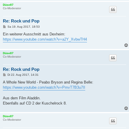
Düse87
Co-Moderator
Re: Rock und Pop
B
Sa 19. Aug 2017, 18:53
e
i
Ein weiterer Ausschnitt aus Dexheim:
t
https://www.youtube.com/watch?v=a2Y_XvbwTH4
r
a
g
Düse87
Co-Moderator
Re: Rock und Pop
B
Di 22. Aug 2017, 14:31
e
i
A Whole New World - Peabo Bryson and Regina Belle:
t
https://www.youtube.com/watch?v=PmvT7B3u7II
r
a
g
Aus dem Film Aladdin.
Ebenfalls auf CD 2 der Kuschelrock 8.
Düse87
Co-Moderator