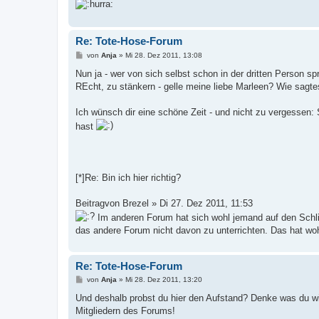
Re: Tote-Hose-Forum
B
von
Anja
»
Mi 28. Dez 2011, 13:08
e
i
Nun ja - wer von sich selbst schon in der dritten Person sp
t
REcht, zu stänkern - gelle meine liebe Marleen? Wie sagtes
r
a
g
Ich wünsch dir eine schöne Zeit - und nicht zu vergessen: S
hast
[*]Re: Bin ich hier richtig?
Beitragvon Brezel » Di 27. Dez 2011, 11:53
Im anderen Forum hat sich wohl jemand auf den Schlip
das andere Forum nicht davon zu unterrichten. Das hat wohl
Re: Tote-Hose-Forum
B
von
Anja
»
Mi 28. Dez 2011, 13:20
e
i
Und deshalb probst du hier den Aufstand? Denke was du will
t
Mitgliedern des Forums!
r