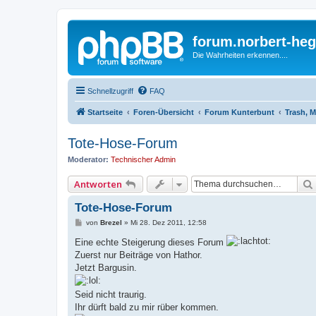
forum.norbert-heg
Die Wahrheiten erkennen....
Schnellzugriff
FAQ
Startseite
Foren-Übersicht
Forum Kunterbunt
Trash, M
Tote-Hose-Forum
Moderator:
Technischer Admin
Antworten
Tote-Hose-Forum
B
von
Brezel
»
Mi 28. Dez 2011, 12:58
e
i
Eine echte Steigerung dieses Forum
t
Zuerst nur Beiträge von Hathor.
r
a
Jetzt Bargusin.
g
Seid nicht traurig.
Ihr dürft bald zu mir rüber kommen.