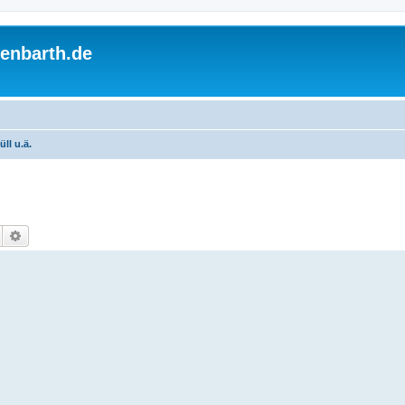
enbarth.de
üll u.ä.
Suche
Erweiterte Suche