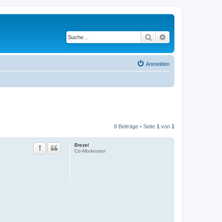
Suche
Erweiterte Suche
Anmelden
8 Beiträge • Seite
1
von
1
Brezel
Co-Moderator