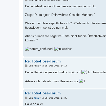
von
Brezel
»
Mi 28. Dez 2011, 14:06
e
i
Deine beleidigenden Kommentare wurden gelöscht..
t
r
a
Zeigst Du mir jetzt Dein wahres Gesicht, Marleen ?
g
Was ist nur Dein eigentliches ich? Würde mich interessiere
überwiegen.. so ist es nun mal.
Aber ich kann die negative Seite nicht für die Öffentlichk
können ?
Re: Tote-Hose-Forum
B
von
Anja
»
Mi 28. Dez 2011, 14:17
e
i
Deine Bemühungen sind wirklich göttlich
Ich bewundere
t
r
a
Adele - ich hab jetzt was Besseres vor
g
Re: Tote-Hose-Forum
B
von
nora
»
Mi 28. Dez 2011, 14:38
e
i
Hallo an alle!