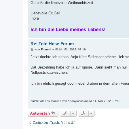
t
Genießt die liebevolle Weihnachtszeit !
r
a
g
Liebevolle Grüße!
.nora
Ich bin die Liebe meines Lebens!
Re: Tote-Hose-Forum
B
von
Flummi
»
Mi 14. Mär 2012, 07:19
e
i
Jetzt dachte ich schon, Anja führt Selbstgespräche...ich sc
t
r
a
Dat Brezelding habe ich ja auf Ignore. Dann sieht man nul
g
Nullposts dazwischen.
Ich bin ehrlich gesagt doch lieber drüben in dem alten For
Zuletzt als neu markiert von Anonymous am Mi 14. Mär 2012, 07:19.
Antworten
Zurück zu „Trash, Müll u.ä.“