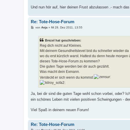
a
g
Und nun hör auf, hier deinen Frust abzulassen .- mach das
Re: Tote-Hose-Forum
B
von
Anja
»
Mi 28. Dez 2011, 13:55
e
i
t
Brezel hat geschrieben:
r
a
Reg dich nicht auf Kleines.
g
Mit deinem Gesundheitslevel bist du schneller wieder da
wo du erst kürzlich warst. Hattest du denn heute morgen 
dieses Tote-Hose-Forum zu kommen?
Die guten Tage werden bei dir auch gezählt.
Was macht dein Exmann.
Versteckt er sich wenn du kommst
Ja, bei dir sind die guten Tage wohl schon vorbei, oder? I
ein schönes Leben mit vielen positiven Schwingungen - denk
Viel Spaß in deinem neuen Forum!
Re: Tote-Hose-Forum
B