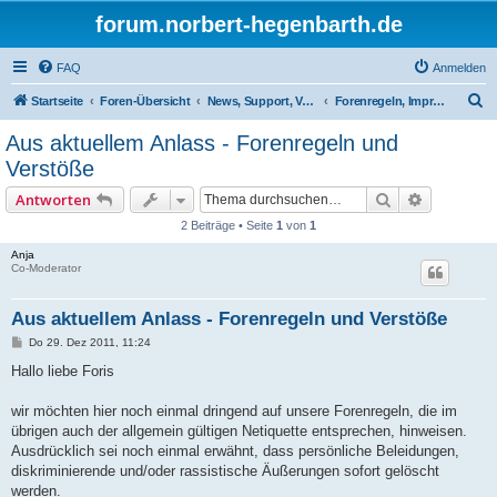
forum.norbert-hegenbarth.de
FAQ
Anmelden
S
Startseite
Foren-Übersicht
News, Support, Vorschläge,Team
Forenregeln, Impressum
u
Aus aktuellem Anlass - Forenregeln und
c
Verstöße
h
Suche
Erweitert
Antworten
e
2 Beiträge • Seite
1
von
1
Anja
Co-Moderator
Aus aktuellem Anlass - Forenregeln und Verstöße
B
Do 29. Dez 2011, 11:24
e
i
Hallo liebe Foris
t
r
a
wir möchten hier noch einmal dringend auf unsere Forenregeln, die im
g
übrigen auch der allgemein gültigen Netiquette entsprechen, hinweisen.
Ausdrücklich sei noch einmal erwähnt, dass persönliche Beleidungen,
diskriminierende und/oder rassistische Äußerungen sofort gelöscht
werden.