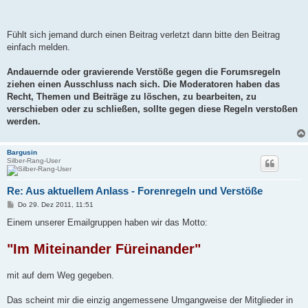
Fühlt sich jemand durch einen Beitrag verletzt dann bitte den Beitrag
einfach melden.
Andauernde oder gravierende Verstöße gegen die Forumsregeln
ziehen einen Ausschluss nach sich. Die Moderatoren haben das
Recht, Themen und Beiträge zu löschen, zu bearbeiten, zu
verschieben oder zu schließen, sollte gegen diese Regeln verstoßen
werden.
Bargusin
Silber-Rang-User
Re: Aus aktuellem Anlass - Forenregeln und Verstöße
B
Do 29. Dez 2011, 11:51
e
i
Einem unserer Emailgruppen haben wir das Motto:
t
r
"Im Miteinander Füreinander"
a
g
mit auf dem Weg gegeben.
Das scheint mir die einzig angemessene Umgangweise der Mitglieder in