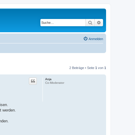
Suche
Erweiterte Suche
Anmelden
2 Beiträge • Seite
1
von
1
Anja
Co-Moderator
isen.
t werden.
nden.