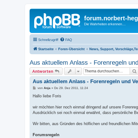
forum.norbert-heg
Die Wahrheiten erkennen....
Schnellzugriff
FAQ
Startseite
Foren-Übersicht
News, Support, Vorschläge,T
Aus aktuellem Anlass - Forenregeln un
Antworten
Aus aktuellem Anlass - Forenregeln und V
B
von
Anja
»
Do 29. Dez 2011, 11:24
e
i
Hallo liebe Foris
t
r
a
wir möchten hier noch einmal dringend auf unsere Forenrege
g
Ausdrücklich sei noch einmal erwähnt, dass persönliche Be
Wir bitten, aus Gründen des höflichen und freundlichen Mi
Forumsregeln