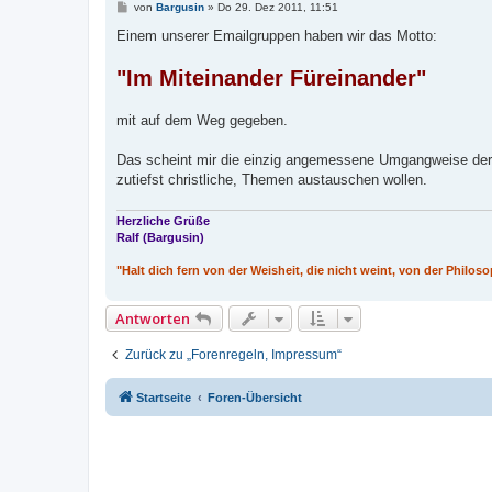
B
von
Bargusin
»
Do 29. Dez 2011, 11:51
e
i
Einem unserer Emailgruppen haben wir das Motto:
t
r
"Im Miteinander Füreinander"
a
g
mit auf dem Weg gegeben.
Das scheint mir die einzig angemessene Umgangweise der M
zutiefst christliche, Themen austauschen wollen.
Herzliche Grüße
Ralf (Bargusin)
"Halt dich fern von der Weisheit, die nicht weint, von der Philoso
Antworten
Zurück zu „Forenregeln, Impressum“
Startseite
Foren-Übersicht