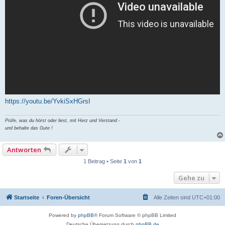
https://youtu.be/YvkiSxHGrsI
Prüfe, was du hörst oder liest, mit Herz und Verstand -
und behalte das Gute !
Antworten
1 Beitrag • Seite
1
von
1
Gehe zu
Startseite
Foren-Übersicht
Alle Zeiten sind
UTC+01:00
Powered by
phpBB
® Forum Software © phpBB Limited
Deutsche Übersetzung durch
phpBB.de