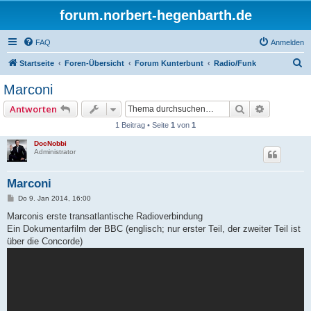
forum.norbert-hegenbarth.de
FAQ
Anmelden
S
Startseite
Foren-Übersicht
Forum Kunterbunt
Radio/Funk
u
Marconi
c
Suche
Erweitert
Antworten
h
1 Beitrag • Seite
1
von
1
e
DocNobbi
Administrator
Marconi
B
Do 9. Jan 2014, 16:00
e
i
Marconis erste transatlantische Radioverbindung
t
Ein Dokumentarfilm der BBC (englisch; nur erster Teil, der zweiter Teil ist
r
a
über die Concorde)
g