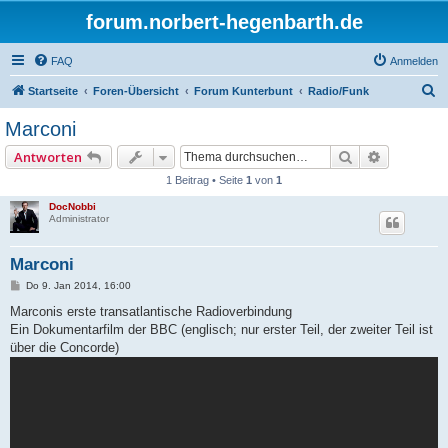
forum.norbert-hegenbarth.de
FAQ
Anmelden
S
Startseite
Foren-Übersicht
Forum Kunterbunt
Radio/Funk
u
Marconi
c
Suche
Erweitert
Antworten
h
1 Beitrag • Seite
1
von
1
e
DocNobbi
Administrator
Marconi
B
Do 9. Jan 2014, 16:00
e
i
Marconis erste transatlantische Radioverbindung
t
Ein Dokumentarfilm der BBC (englisch; nur erster Teil, der zweiter Teil ist
r
a
über die Concorde)
g