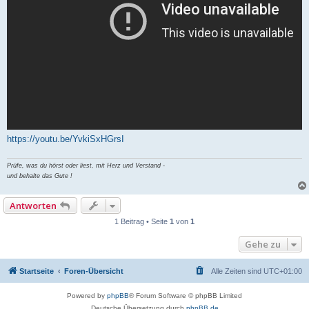
https://youtu.be/YvkiSxHGrsI
Prüfe, was du hörst oder liest, mit Herz und Verstand -
und behalte das Gute !
Antworten
1 Beitrag • Seite
1
von
1
Gehe zu
Startseite
Foren-Übersicht
Alle Zeiten sind
UTC+01:00
Powered by
phpBB
® Forum Software © phpBB Limited
Deutsche Übersetzung durch
phpBB.de