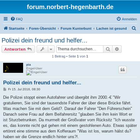
forum.norbert-hegenbarth.de
FAQ
Anmelden
S
Startseite
Foren-Übersicht
Forum Kunterbunt
Lachen ist gesund
u
Polizei dein freund und helfer...
c
Suche
Erweitert
Antworten
h
1 Beitrag • Seite
1
von
1
e
pia
Engel-User
Polizei dein freund und helfer...
B
Fr 15. Jul 2016, 08:30
e
i
Die Polizei stoppt einen Autofahrer und übergibt ihm 2000.-€ "Wir
t
gratulieren, Sie sind der tausendste Fahrer der über diese Brücke fährt.
r
a
Was machen Sie mit dem Geld?. Darauf der Fahrer "Den Führerschein"
g
Danach seine Frau auf dem Beifahrersitz "glauben Sie ihm kein Wort er
ist Sturzbetrunken. Da murmelt der Großvater vom Rücksitz "Ich wusste
es, das konnte nicht gut gehen mit einem gestohlenen Auto. Etwas später
ertönnt eine stimme aus dem Kofferaum "Was ist los, warum hälst du?
haben wir die Grenze endlich hinter uns?!.