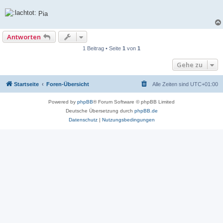
Pia
Antworten
1 Beitrag • Seite
1
von
1
Gehe zu
Startseite
Foren-Übersicht
Alle Zeiten sind
UTC+01:00
Powered by
phpBB
® Forum Software © phpBB Limited
Deutsche Übersetzung durch
phpBB.de
Datenschutz
|
Nutzungsbedingungen